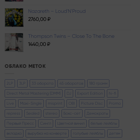
Nazareth – Loud'N'Proud
2760,00
₽
Thompson Twins – Close To The Bone
1440,00
₽
ОБЛАКО МЕТОК
2LP
3LP
33 оборота
45 оборотов
180 грамм
Direct Metal Mastering (DMM)
DJ
Export Edition
hi-fi
Live
Maxi-Single
misprint
OBI
Picture Disc
Promo
repress
Sealed
stereo
Бокс-сет
Демократы
Первый Пресс
Сингл
Цветной винил
белые лейблы
вкладка
вырубка на конверте
голубые лейблы
детям