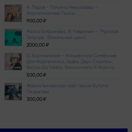
А. Лядов - Татьяна Николаева –
Фортепианные Пьесы
900,00
₽
Раиса Бобринева, В. Гаврилин – "Русская
Тетрадь" (Вокальный Цикл)
2000,00
₽
Д. Бортнянский – Концертная Симфония
Для Фортепиано, Арфы, Двух Скрипок,
Виолы Да Гамба, Виолончели И Фагота
500,00
₽
Жанна Бичевская поет песни Булата
Окуджавы
300,00
₽