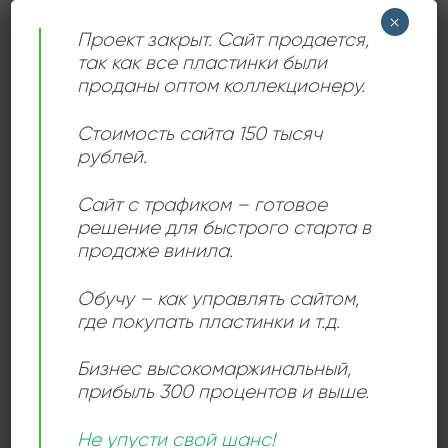
×
Новости
(3)
Проект закрыт. Сайт продается,
так как все пластинки были
Статьи
(15)
проданы оптом коллекционеру.
АРХИВЫ
Стоимость сайта 150 тысяч
рублей.
Сентябрь 2025
(6)
Сайт с трафиком – готовое
Апрель 2025
(1)
решение для быстрого старта в
продаже винила.
Март 2025
(1)
Обучу – как управлять сайтом,
Май 2024
(1)
где покупать пластинки и т.д.
Декабрь 2023
(2)
Бизнес высокомаржинальный
,
Сентябрь 2023
(2)
прибыль 300 процентов и выше.
Июнь 2023
(1)
Не упусти свой шанс!