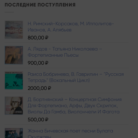
ПОСЛЕДНИЕ ПОСТУПЛЕНИЯ
Н. Римский-Корсаков, М. Ипполитов-
Иванов, A. Алябьев
800,00
₽
А. Лядов - Татьяна Николаева –
Фортепианные Пьесы
900,00
₽
Раиса Бобринева, В. Гаврилин – "Русская
Тетрадь" (Вокальный Цикл)
2000,00
₽
Д. Бортнянский – Концертная Симфония
Для Фортепиано, Арфы, Двух Скрипок,
Виолы Да Гамба, Виолончели И Фагота
500,00
₽
Жанна Бичевская поет песни Булата
Окуджавы