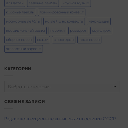
для детей
зеленые лейблы
клубная музыка
красные лейблы
ламинированный конверт
мраморные лейблы
наклейка на конверте
некондиция
неофициальный релиз
песенки
разворот
саундтрек
сборник песен
сказки
с постером
текст песен
экспортный вариант
КАТЕГОРИИ
Выбрать категорию
СВЕЖИЕ ЗАПИСИ
Редкие коллекционные виниловые пластинки СССР