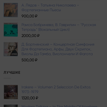
А. Лядов - Татьяна Николаева –
Фортепианные Пьесы
900,00
₽
Раиса Бобринева, В. Гаврилин – "Русская
Тетрадь" (Вокальный Цикл)
2000,00
₽
Д. Бортнянский – Концертная Симфония
Для Фортепиано, Арфы, Двух Скрипок,
Виолы Да Гамба, Виолончели И Фагота
500,00
₽
ЛУЧШИЕ
Irakere – Volumen 2 Seleccion De Exitos
1973-1979
1320,00
₽
Modern Talking – In The Middle Of Nowhere