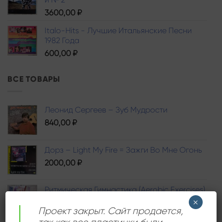
3600,00
₽
Italo-Hits - Лучшие Итальянские Песни
1982 Года
600,00
₽
ВСЕ ТОВАРЫ
Леонид Сергеев – Зуб Мудрости
840,00
₽
Дорз – Light My Fire = Зажги Во Мне Огонь
2000,00
₽
Ритмическая Гимнастика (Aerobic Exercises)
×
500,00
₽
Проект закрыт. Сайт продается,