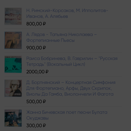
Н. Римский-Корсаков, М. Ипполитов-
Иванов, A. Алябьев
800,00
₽
А. Лядов - Татьяна Николаева –
Фортепианные Пьесы
900,00
₽
Раиса Бобринева, В. Гаврилин – "Русская
Тетрадь" (Вокальный Цикл)
2000,00
₽
Д. Бортнянский – Концертная Симфония
Для Фортепиано, Арфы, Двух Скрипок,
Виолы Да Гамба, Виолончели И Фагота
500,00
₽
Жанна Бичевская поет песни Булата
Окуджавы
300,00
₽