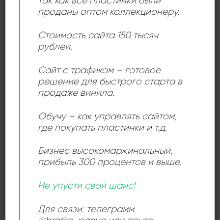
так как все пластинки были
С Любовью К Детям - With Love To Children
проданы оптом коллекционеру.
1800,00
₽
Стоимость сайта 150 тысяч
рублей.
ОБЛАКО МЕТОК
Сайт с трафиком – готовое
решение для быстрого старта в
2LP
3LP
33 оборота
45 оборотов
180 грамм
продаже винила.
Direct Metal Mastering (DMM)
DJ
Export Edition
hi-fi
Live
Maxi-Single
misprint
OBI
Picture Disc
Promo
Обучу – как управлять сайтом,
где покупать пластинки и т.д.
repress
Sealed
stereo
Бокс-сет
Демократы
Первый Пресс
Сингл
Цветной винил
белые лейблы
Бизнес высокомаржинальный
,
вкладка
вырубка на конверте
голубые лейблы
детям
прибыль 300 процентов и выше.
для детей
зеленые лейблы
клубная музыка
Не упусти свой шанс!
красные лейблы
ламинированный конверт
мраморные лейблы
наклейка на конверте
некондиция
Для связи: телеграмм