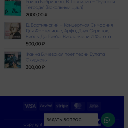
Раиса Бобринева, В. Гаврилин – "Русская
Тетрадь" (Вокальный Цикл)
2000,00
₽
Д. Бортнянский – Концертная Симфония
Для Фортепиано, Арфы, Двух Скрипок,
Виолы Да Гамба, Виолончели И Фагота
500,00
₽
Жанна Бичевская поет песни Булата
Окуджавы
300,00
₽
Visa
PayPal
Stripe
MasterCard
Cash
On
КАТАЛОГ
Delivery
ЗАДАТЬ ВОПРОС
Copyright 2026 ©
Все права защищены