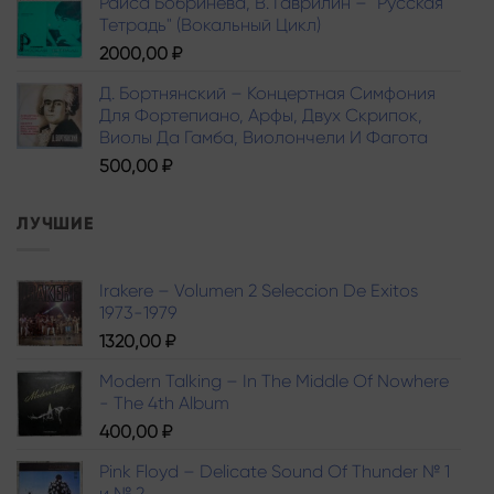
Раиса Бобринева, В. Гаврилин – "Русская
Тетрадь" (Вокальный Цикл)
2000,00
₽
Д. Бортнянский – Концертная Симфония
Для Фортепиано, Арфы, Двух Скрипок,
Виолы Да Гамба, Виолончели И Фагота
500,00
₽
ЛУЧШИЕ
Irakere – Volumen 2 Seleccion De Exitos
1973-1979
1320,00
₽
Modern Talking – In The Middle Of Nowhere
- The 4th Album
400,00
₽
Pink Floyd – Delicate Sound Of Thunder № 1
и № 2