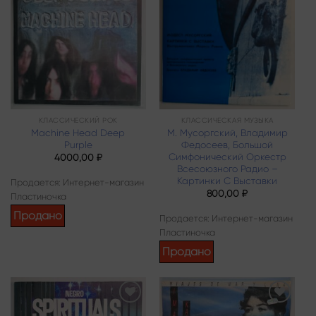
Add to
Add to
wishlist
wishlist
КЛАССИЧЕСКИЙ РОК
КЛАССИЧЕСКАЯ МУЗЫКА
Machine Head Deep
М. Мусоргский, Владимир
Purple
Федосеев, Большой
Симфонический Оркестр
4000,00
₽
Всесоюзного Радио –
Картинки С Выставки
Продается: Интернет-магазин
800,00
₽
Пластиночка
Продано
Продается: Интернет-магазин
Пластиночка
Продано
Add to
Add to