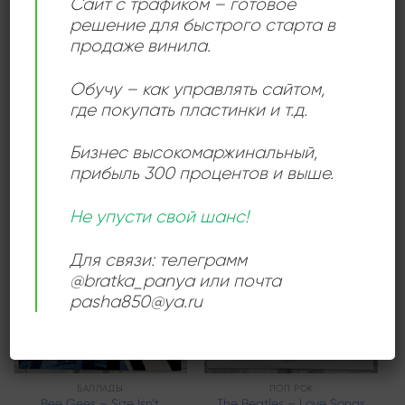
Сайт с трафиком – готовое
решение для быстрого старта в
продаже винила.
БАЛЛАДЫ
ДИСКО
Алла Пугачева Alla
С Любовью К Детям –
Pugacheva – Alla
With Love To Children
Обучу – как управлять сайтом,
2160,00
₽
1800,00
₽
где покупать пластинки и т.д.
Продается: Интернет-магазин
Продается: Интернет-магазин
Пластиночка
Пластиночка
Бизнес высокомаржинальный
,
Продано
Продано
прибыль 300 процентов и выше.
Не упусти свой шанс!
Add to
Add to
Для связи: телеграмм
wishlist
wishlist
@bratka_panya или почта
pasha850@ya.ru
БАЛЛАДЫ
ПОП РОК
Bee Gees – Size Isn’t
The Beatles – Love Songs