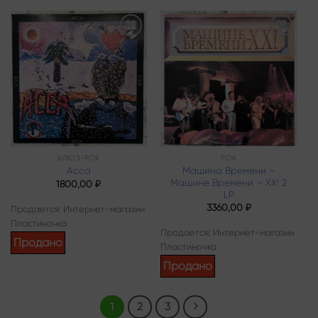
Add to
Add to
wishlist
wishlist
БЛЮЗ-РОК
РОК
Машина Времени –
Асса
Машине Времени – XX! 2
1800,00
₽
LP
3360,00
₽
Продается: Интернет-магазин
Пластиночка
Продается: Интернет-магазин
Продано
Пластиночка
Продано
1
2
3