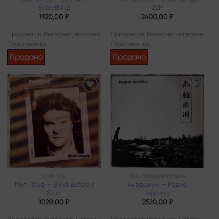
Everything
2LP
1920,00
₽
2400,00
₽
Продается: Интернет-магазин
Продается: Интернет-магазин
Пластиночка
Пластиночка
Продано
Продано
Add to
Add to
wishlist
wishlist
ПОП РОК
АВАНГАРДНАЯ МУЗЫКА
Мит Лоуф – Blind Before I
Аквариум – Радио
Stop
Африка
1020,00
₽
2520,00
₽