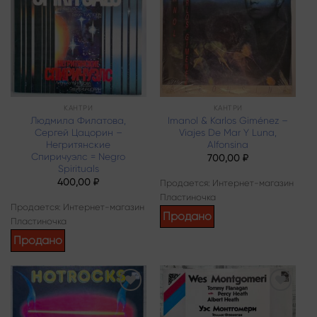
wishlist
wishlist
КАНТРИ
КАНТРИ
Людмила Филатова,
Imanol & Karlos Giménez –
Сергей Цацорин –
Viajes De Mar Y Luna,
Негритянские
Alfonsina
Спиричуэлс = Negro
700,00
₽
Spirituals
400,00
₽
Продается: Интернет-магазин
Пластиночка
Продается: Интернет-магазин
Продано
Пластиночка
Продано
Add to
Add to
wishlist
wishlist