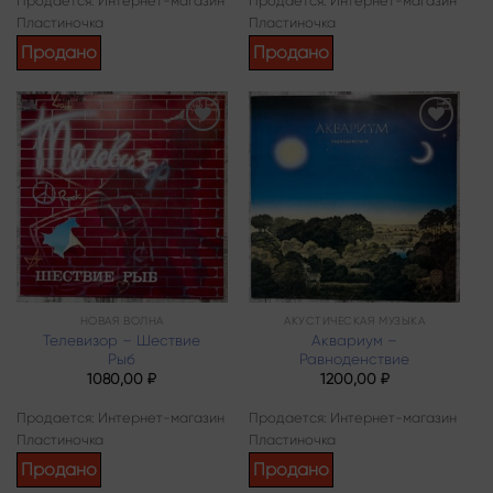
Продается: Интернет-магазин
Продается: Интернет-магазин
Пластиночка
Пластиночка
Продано
Продано
Add to
Add to
wishlist
wishlist
НОВАЯ ВОЛНА
АКУСТИЧЕСКАЯ МУЗЫКА
Телевизор – Шествие
Аквариум –
Рыб
Равноденствие
1080,00
₽
1200,00
₽
Продается: Интернет-магазин
Продается: Интернет-магазин
Пластиночка
Пластиночка
Продано
Продано