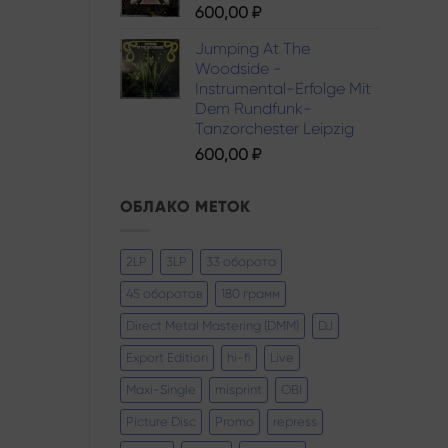
600,00
₽
Jumping At The
Woodside -
Instrumental-Erfolge Mit
Dem Rundfunk-
Tanzorchester Leipzig
600,00
₽
ОБЛАКО МЕТОК
2LP
3LP
33 оборота
45 оборотов
180 грамм
Direct Metal Mastering (DMM)
DJ
Export Edition
hi-fi
Live
Maxi-Single
misprint
OBI
Picture Disc
Promo
repress