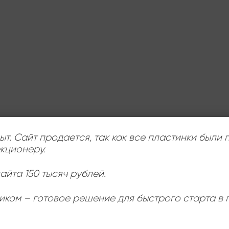
ыт. Сайт продается, так как все пластинки были
кционеру.
айта 150 тысяч рублей.
иком – готовое решение для быстрого старта в