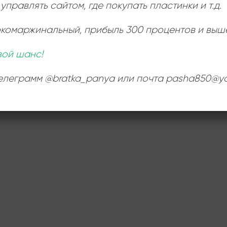
управлять сайтом, где покупать пластинки и т.д.
окомаржинальный
, прибыль 300 процентов и выш
вой шанс!
телеграмм @bratka_panya или почта pasha850@ya