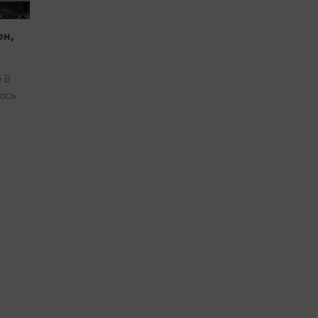
он,
 В
лась