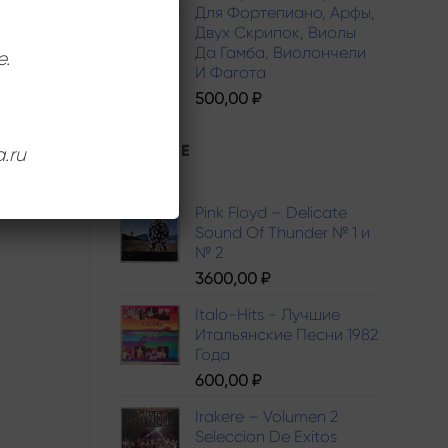
Для Фортепиано, Арфы,
Двух Скрипок, Виолы
Да Гамба, Виолончели
е.
И Фагота
500,00
₽
ЛУЧШИЕ
.ru
Pink Floyd – Delicate
Sound Of Thunder № 1 и
№ 2
3600,00
₽
Italo-Hits - Лучшие
Итальянские Песни 1982
Года
600,00
₽
Irakere – Volumen 2
Seleccion De Exitos