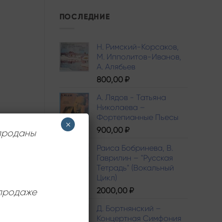
ПОСЛЕДНИЕ
Н. Римский-Корсаков,
М. Ипполитов-Иванов,
A. Алябьев
800,00
₽
А. Лядов - Татьяна
Николаева –
Фортепианные Пьесы
×
900,00
₽
 проданы
Раиса Бобринева, В.
Гаврилин – "Русская
Тетрадь" (Вокальный
Цикл)
2000,00
₽
 продаже
Д. Бортнянский –
Концертная Симфония