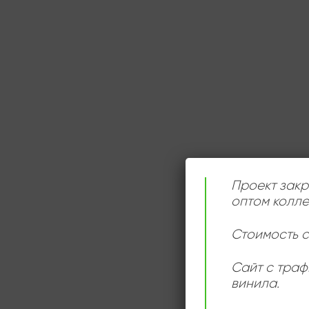
Проект закр
оптом колле
Стоимость с
Сайт с траф
винила.