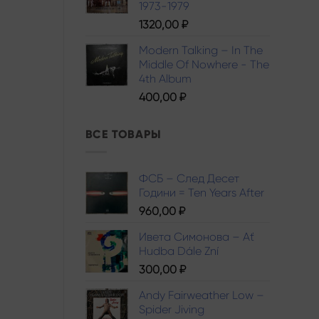
1973-1979
1320,00
₽
Modern Talking – In The
Middle Of Nowhere - The
4th Album
400,00
₽
ВСЕ ТОВАРЫ
ФСБ – След Десет
Години = Ten Years After
960,00
₽
Ивета Симонова – Ať
Hudba Dále Zní
300,00
₽
Andy Fairweather Low –
Spider Jiving