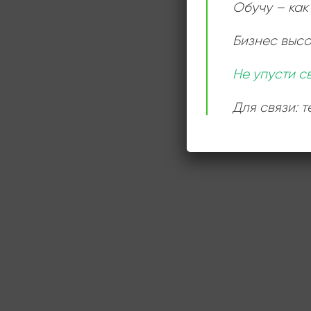
Обучу – как 
Бизнес выс
Не упусти с
Для связи: 