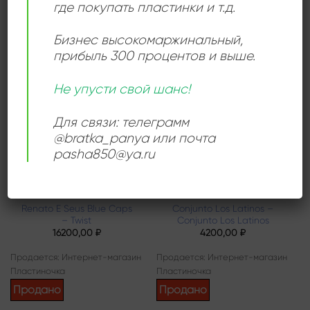
где покупать пластинки и т.д.
Пластиночка
Продано
Продано
Бизнес высокомаржинальный
,
прибыль 300 процентов и выше.
Не упусти свой шанс!
Add to
Add to
wishlist
wishlist
Для связи: телеграмм
@bratka_panya или почта
pasha850@ya.ru
ЛАТИНО
БОЛЕРО
Renato E Seus Blue Caps
Conjunto Los Latinos –
– Twist
Conjunto Los Latinos
16200,00
₽
4200,00
₽
Продается: Интернет-магазин
Продается: Интернет-магазин
Пластиночка
Пластиночка
Продано
Продано