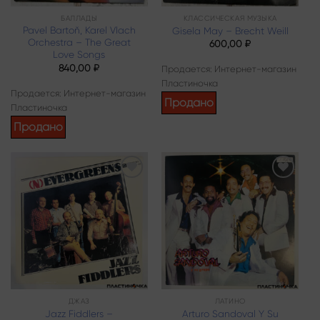
БАЛЛАДЫ
КЛАССИЧЕСКАЯ МУЗЫКА
Pavel Bartoň, Karel Vlach
Gisela May – Brecht Weill
Orchestra – The Great
600,00
₽
Love Songs
840,00
₽
Продается: Интернет-магазин
Пластиночка
Продается: Интернет-магазин
Продано
Пластиночка
Продано
Add to
Add to
wishlist
wishlist
ДЖАЗ
ЛАТИНО
Jazz Fiddlers –
Arturo Sandoval Y Su