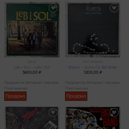
Add to
Add to
wishlist
wishlist
ДЖАЗ
ПОП МУЗЫКА
Leb I Sol – Leb I Sol
Bisera – Sutra Će Biti Bolje
3600,00
₽
1200,00
₽
Продается: Интернет-магазин
Продается: Интернет-магазин
Пластиночка
Пластиночка
Продано
Продано
Add to
Add to
wishlist
wishlist