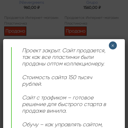
(N)evergreens
Grupo
960,00
₽
1560,00
₽
Продается: Интернет-магазин
Продается: Интернет-магазин
Пластиночка
Пластиночка
Продано
Продано
×
Проект закрыт. Сайт продается,
так как все пластинки были
Add to
Add to
wishlist
wishlist
проданы оптом коллекционеру.
Стоимость сайта 150 тысяч
рублей.
Сайт с трафиком – готовое
ВОКАЛ
КАНТРИ
решение для быстрого старта в
Spirituál Kvintet –
Waldemar Matuška – WM
продаже винила.
Spirituály A Balady
600,00
₽
480,00
₽
Продается: Интернет-магазин
Обучу – как управлять сайтом,
Продается: Интернет-магазин
Пластиночка