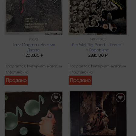
ДЖАЗ
БИГ-БЕНД
Jazz Magma сборник
Pražský Big Band – Portrait
Джаза
= Podobizna
1200,00
₽
2880,00
₽
Продается: Интернет-магазин
Продается: Интернет-магазин
Пластиночка
Пластиночка
Продано
Продано
Add to
Add to
wishlist
wishlist