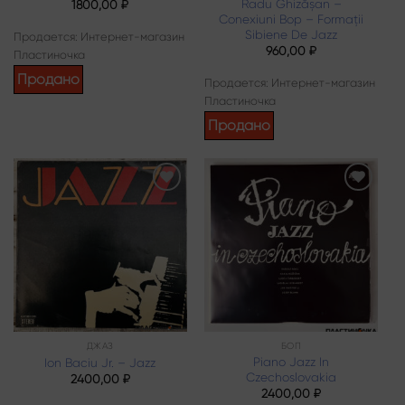
Radu Ghizășan –
1800,00
₽
Conexiuni Bop – Formații
Sibiene De Jazz
Продается: Интернет-магазин
960,00
₽
Пластиночка
Продано
Продается: Интернет-магазин
Пластиночка
Продано
Add to
Add to
wishlist
wishlist
ДЖАЗ
БОП
Piano Jazz In
Ion Baciu Jr. – Jazz
Czechoslovakia
2400,00
₽
2400,00
₽