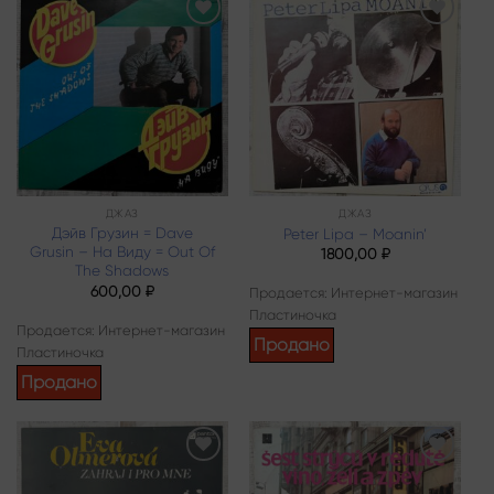
Add to
Add to
wishlist
wishlist
ДЖАЗ
ДЖАЗ
Дэйв Грузин = Dave
Peter Lipa – Moanin’
Grusin – На Виду = Out Of
1800,00
₽
The Shadows
600,00
₽
Продается: Интернет-магазин
Пластиночка
Продается: Интернет-магазин
Продано
Пластиночка
Продано
Add to
Add to
wishlist
wishlist