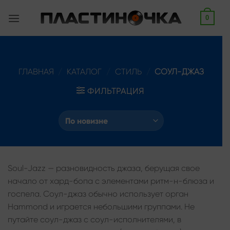
Skip
0
to
content
ГЛАВНАЯ
/
КАТАЛОГ
/
СТИЛЬ
/
СОУЛ-ДЖАЗ
ФИЛЬТРАЦИЯ
Soul-Jazz — разновидность джаза, берущая свое
начало от хард-бопа с элементами ритм-н-блюза и
госпела. Соул-джаз обычно использует орган
Hammond и играется небольшими группами. Не
путайте соул-джаз с соул-исполнителями, в