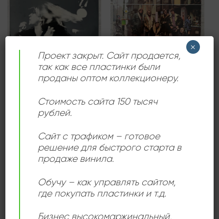
×
Проект закрыт. Сайт продается,
так как все пластинки были
ВОКАЛ
ДЖАЗ
проданы оптом коллекционеру.
Eva Olmerová, JOČR řídí
Šest Strýců V Redutě –
Michael Kocáb – Zahraj I
Víno, Zelí A Zpěv
Pro Mne
960,00
₽
Стоимость сайта 150 тысяч
600,00
₽
рублей.
Продается: Интернет-магазин
Продается: Интернет-магазин
Пластиночка
Пластиночка
Сайт с трафиком – готовое
Продано
Продано
решение для быстрого старта в
продаже винила.
Обучу – как управлять сайтом,
Add to
Add to
где покупать пластинки и т.д.
wishlist
wishlist
Бизнес высокомаржинальный
,