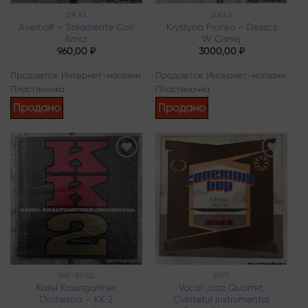
ДЖАЗ
ДЖАЗ
Averhoff – Solamente Con
Krystyna Prońko – Deszcz
Amor
W Cisnej
960,00
₽
3000,00
₽
Продается: Интернет-магазин
Продается: Интернет-магазин
Пластиночка
Пластиночка
Продано
Продано
Add to
Add to
wishlist
wishlist
БИГ-БЕНД
БОП
Karel Krautgartner
Vocal Jazz Quartet,
Orchestra – KK 2
Cvintetul instrumental