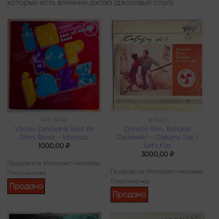
которых есть влияние джаза (джазовый соул).
Add to
Add to
wishlist
wishlist
БИГ-БЕНД
ВОКАЛ
Václav Zahradník East All
Danuta Rinn, Bohdan
Stars Band – Interjazz
Czyżewski – Całujmy Się! /
Let’s Kiss
1000,00
₽
3000,00
₽
Продается: Интернет-магазин
Продается: Интернет-магазин
Пластиночка
Пластиночка
Продано
Продано