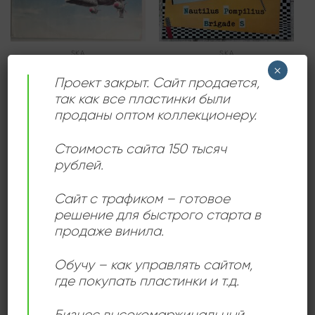
SKA
SKA
Бригада С – Аллергии –
Наутилус Помпилиус.
×
Нет!
Бригада С
Проект закрыт. Сайт продается,
2000,00
₽
2300,00
₽
так как все пластинки были
проданы оптом коллекционеру.
Продается: Интернет-магазин
Продается: Интернет-магазин
Пластиночка
Пластиночка
Стоимость сайта 150 тысяч
Продано
Продано
рублей.
Сайт с трафиком – готовое
Add to
Add to
решение для быстрого старта в
wishlist
wishlist
продаже винила.
Обучу – как управлять сайтом,
где покупать пластинки и т.д.
Бизнес высокомаржинальный
,