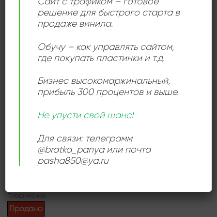
Сайт с трафиком – готовое
Joropo — самый известный подстиль Musica Llanera,
решение для быстрого старта в
который считается музыкой скотоводов Венесуэлы и
продаже винила.
Восточной Колумбии.
Обучу – как управлять сайтом,
где покупать пластинки и т.д.
Add to
wishlist
Бизнес высокомаржинальный
,
прибыль 300 процентов и выше.
Не упусти свой шанс!
Для связи: телеграмм
DANZON
@bratka_panya или почта
Les Merveilles Du Mali –
pasha850@ya.ru
Maravillas De Mali
6000,00
₽
Продается: Интернет-магазин
Пластиночка
Продано