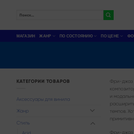
Skip
to
Искать:
content
МАГАЗИН
ЖАНР
ПО СОСТОЯНИЮ
ПО ЦЕНЕ
ФО
КАТЕГОРИИ ТОВАРОВ
Фри-джаз —
композито
и модально
Аксессуары для винила
расширить
Жанр
темпов. Хо
примитивн
Стиль
Фри-джаз 
Acid