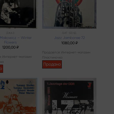
ДЖАЗ
БИГ-БЕНД
Makowicz – Winter
Jazz Jamboree 72
Flowers
1080,00
₽
1200,00
₽
Продается: Интернет-магазин
: Интернет-магазин
Пластиночка
ка
Продано
о
Add to
Add to
wishlist
wishlist