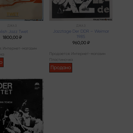
ДЖАЗ
ДЖАЗ
Jazztage Der DDR – Weimar
olish Jazz Twet
1985
1800,00
₽
960,00
₽
: Интернет-магазин
Продается: Интернет-магазин
ка
Пластиночка
о
Продано
Add to
wishlist