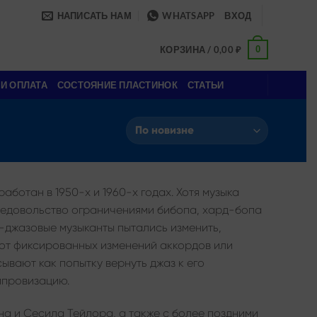
НАПИСАТЬ НАМ
WHATSAPP
ВХОД
0
КОРЗИНА /
0,00
₽
 И ОПЛАТА
СОСТОЯНИЕ ПЛАСТИНОК
СТАТЬИ
аботан в 1950-х и 1960-х годах. Хотя музыка
недовольство ограничениями бибопа, хард-бопа
и-джазовые музыканты пытались изменить,
 от фиксированных изменений аккордов или
ывают как попытку вернуть джаз к его
мпровизацию.
на и Сесила Тейлора, а также с более поздними