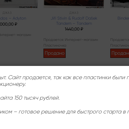
ДЖАЗ
ДЖАЗ
Jiří Stivín & Rudolf Dašek
Binde
dos – Adyton
Tandem – Tandem
000,00
₽
1440,00
₽
Интернет-магазин
Продается: Интернет-магазин
Продается
Пластиночка
Пластиноч
Продано
Продан
ыт. Сайт продается, так как все пластинки были
кционеру.
айта 150 тысяч рублей.
иком – готовое решение для быстрого старта в