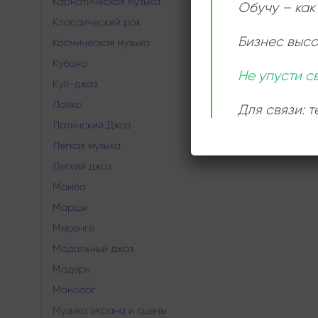
Карнатическая музыка
Обучу – как 
Классический рок
Бизнес выс
Космическая музыка
Кубано
Не упусти с
Кул-джаз
Лайко
Для связи: 
Латинский Джаз
Легкая музыка
Легкий джаз
Мамбо
Марши
Меренге
Модальный джаз
Модерн
Монолог
Музыка экрана и сцены