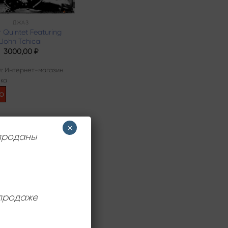
ДЖАЗ
r Quintet Featuring
John Tchicai
3000,00
₽
: Интернет-магазин
ка
о
×
 проданы
 продаже