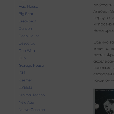
работами 
Acid House
Альберт Э
Big Beat
первую оч
Breakbeat
импровизи
Danzon
Некоторые
Deep House
Обычно та
Descarga
количеств
Doo Wop
ритмы. Фр
Dub
акселеран
Garage House
использов
IDM
свободен о
какой он 
Klezmer
Leftfield
Minimal Techno
New Age
Nueva Cancion