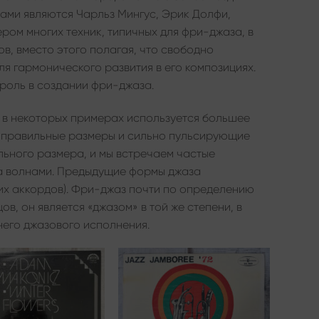
ми являются Чарльз Мингус, Эрик Долфи,
ром многих техник, типичных для фри-джаза, в
в, вместо этого полагая, что свободно
 гармонического развития в его композициях.
роль в создании фри-джаза.
я в некоторых примерах используется большее
е правильные размеры и сильно пульсирующие
ьного размера, и мы встречаем частые
а волнами. Предыдущие формы джаза
их аккордов). Фри-джаз почти по определению
ов, он является «джазом» в той же степени, в
него джазового исполнения.
Add to
Add to
wishlist
wishlist