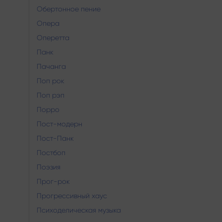
Обертонное пение
Опера
Оперетта
Панк
Пачанга
Поп рок
Поп рэп
Порро
Пост-модерн
Пост-Панк
Постбоп
Поэзия
Прог-рок
Прогрессивный хаус
Психоделическая музыка