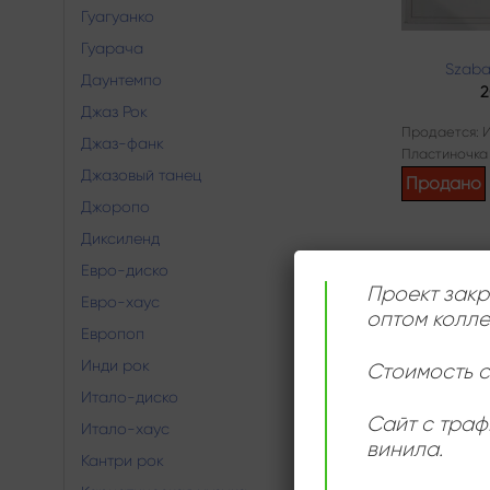
Гуагуанко
Гуарача
Szaba
Даунтемпо
2
Джаз Рок
Продается: 
Джаз-фанк
Пластиночка
Джазовый танец
Продано
Джоропо
Диксиленд
Евро-диско
Проект закр
Евро-хаус
оптом колле
Европоп
Инди рок
Стоимость с
Итало-диско
Сайт с траф
Итало-хаус
винила.
Кантри рок