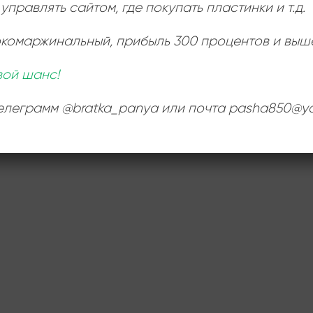
управлять сайтом, где покупать пластинки и т.д.
окомаржинальный
, прибыль 300 процентов и выш
вой шанс!
телеграмм @bratka_panya или почта pasha850@ya