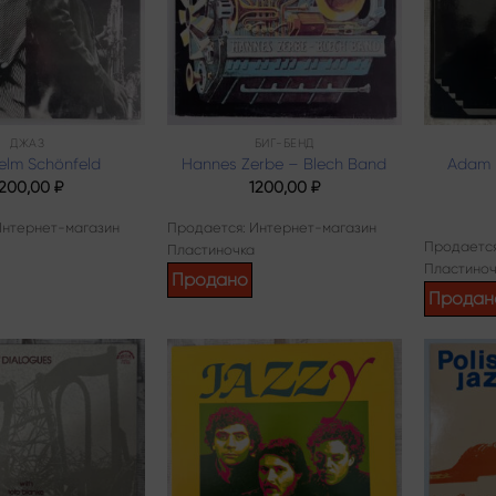
ДЖАЗ
БИГ-БЕНД
Adam 
helm Schönfeld
Hannes Zerbe – Blech Band
1200,00
₽
1200,00
₽
Интернет-магазин
Продается: Интернет-магазин
Продается
Пластиночка
Пластиноч
Продано
Продан
Add to
Add to
wishlist
wishlist