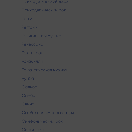
Психоделический джаз
Психоделический рок
Регги
Регтайм
Религиозная музыка
Ренессанс
Рок-н-ролл
Рокабилли
Романтическая музыка
Румба
Сальса
Самба
Свинг
Свободная импровизация
Симфонический рок
Синти-поп