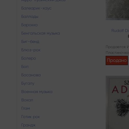
Балеарик-хаус
Баллады
Барокко
Rudolf D
Бенгальская музыка
Биг-бенд
Продается: 
Блюз-рок
Пластиночка
Болеро
Продано
Боп
Босанова
Бугалу
Военная музыка
Вокал
Глэм
Готик рок
Грандж