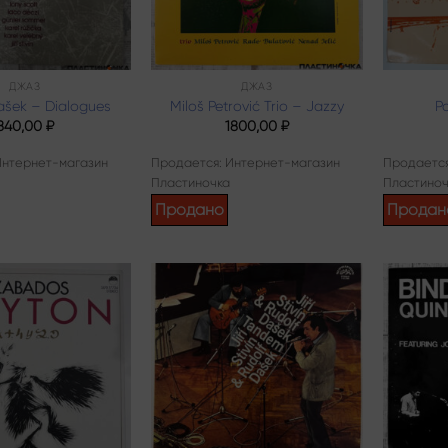
ДЖАЗ
ДЖАЗ
ašek – Dialogues
Miloš Petrović Trio – Jazzy
P
840,00
₽
1800,00
₽
Интернет-магазин
Продается: Интернет-магазин
Продается
Пластиночка
Пластиноч
Продано
Продан
Add to
Add to
wishlist
wishlist