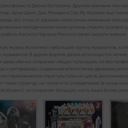
саксофониста Джона Колтрейна. Другими важными пионера
йлер, Арчи Шепп, Джо Манери и Сан Ра. Коулман был пионе
ередь его отказ от заранее написанных изменений аккордо
рованные мелодические линии должны служить основой для
 работы басиста Чарльза Мингуса также сыграли важную 
кую ​​музыку исполняют небольшие группы музыкантов, хот
о музыкантов. В других формах джаза используются четки
и-джаз обычно сохраняет общую пульсацию, но без правил
до и ритардандо, создающие впечатление движения ритм
али гармонические структуры (обычно циклы диатоническ
т таких структур, но также и по определению (в конце конц
«свободен»), он сохраняет большую часть языка более ран
Add to
Add to
wishlist
wishlist