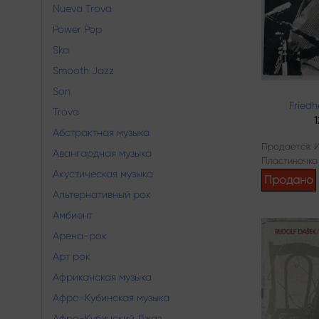
Nueva Trova
Power Pop
Ska
Smooth Jazz
Son
Fried
Trova
Абстрактная музыка
Продается: 
Авангардная музыка
Пластиночка
Акустическая музыка
Продано
Альтернативный рок
Амбиент
Арена-рок
Арт рок
Африканская музыка
Афро-Кубинская музыка
Афро-Кубинский Джаз