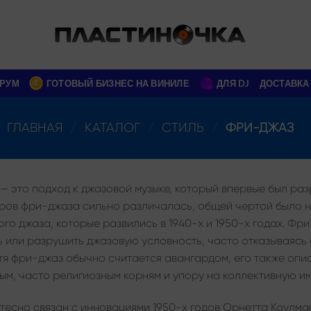
РУМ
ГОТОВЫЙ БИЗНЕС НА ВИНИЛЕ
ДЛЯ DJ
ДОСТАВКА
ГЛАВНАЯ
/
КАТАЛОГ
/
СТИЛЬ
/
ФРИ-ДЖАЗ
 это подход к джазовой музыке, который впервые был разр
ров фри-джаза сильно различалась, общей чертой было 
го джаза, которые развились в 1940-х и 1950-х годах. Фр
 или разрушить джазовую условность, часто отказываясь
тя фри-джаз обычно считается авангардом, его также опис
ым, часто религиозным корням и упору на коллективную и
тесно связан с инновациями 1950-х годов Орнетта Коулма