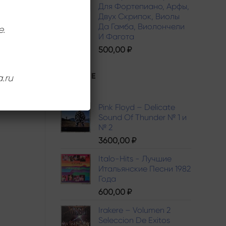
Для Фортепиано, Арфы,
Двух Скрипок, Виолы
Да Гамба, Виолончели
е.
И Фагота
500,00
₽
ЛУЧШИЕ
.ru
Pink Floyd – Delicate
Sound Of Thunder № 1 и
№ 2
3600,00
₽
Italo-Hits - Лучшие
Итальянские Песни 1982
Года
600,00
₽
Irakere – Volumen 2
Seleccion De Exitos