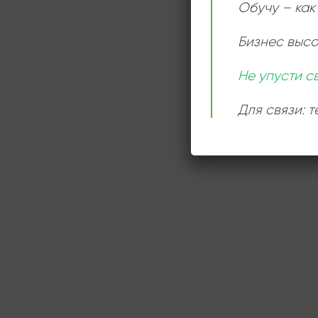
Обучу – как 
Бизнес выс
Не упусти с
Для связи: 