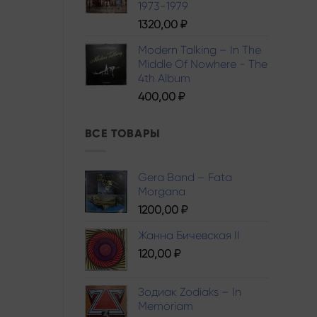
1973-1979
1320,00
₽
Modern Talking – In The
Middle Of Nowhere - The
4th Album
400,00
₽
ВСЕ ТОВАРЫ
Gera Band – Fata
Morgana
1200,00
₽
Жанна Бичевская II
120,00
₽
Зодиак Zodiaks – In
Memoriam