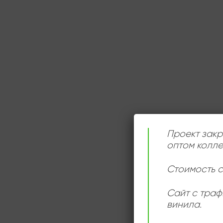
Проект закр
оптом колле
Стоимость с
Сайт с траф
винила.