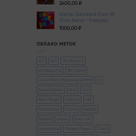
2400,00
₽
Václav Zahradník East All
Stars Band – Interjazz
1000,00
₽
ОБЛАКО МЕТОК
2LP
3LP
33 оборота
45 оборотов
180 грамм
Direct Metal Mastering (DMM)
DJ
Export Edition
hi-fi
Live
Maxi-Single
misprint
OBI
Picture Disc
Promo
repress
Sealed
stereo
Бокс-сет
Демократы
Первый Пресс
Сингл