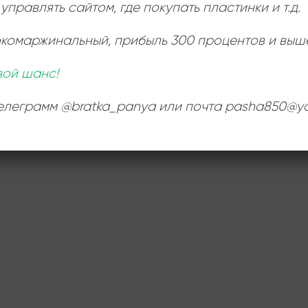
управлять сайтом, где покупать пластинки и т.д.
окомаржинальный
, прибыль 300 процентов и выш
вой шанс!
телеграмм @bratka_panya или почта pasha850@ya