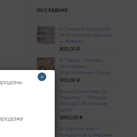
ПОСЛЕДНИЕ
Н. Римский-Корсаков,
М. Ипполитов-Иванов,
A. Алябьев
800,00
₽
А. Лядов - Татьяна
Николаева –
Фортепианные Пьесы
×
900,00
₽
 проданы
Раиса Бобринева, В.
Гаврилин – "Русская
Тетрадь" (Вокальный
Цикл)
2000,00
₽
 продаже
Д. Бортнянский –
Концертная Симфония