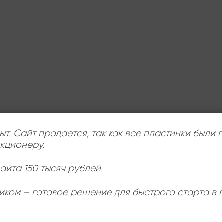
ыт. Сайт продается, так как все пластинки были
кционеру.
айта 150 тысяч рублей.
иком – готовое решение для быстрого старта в