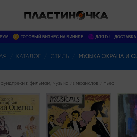
РУМ
ГОТОВЫЙ БИЗНЕС НА ВИНИЛЕ
ДЛЯ DJ
ДОСТАВКА
АЯ
/
КАТАЛОГ
/
СТИЛЬ
/
МУЗЫКА ЭКРАНА И С
аундтреки к фильмам, музыка из мюзиклов и пьес.
Add to
Add to
wishlist
wishlist