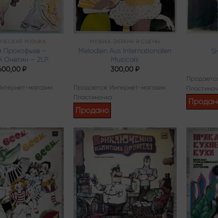
ЧЕСКАЯ МУЗЫКА
МУЗЫКА ЭКРАНА И СЦЕНЫ
й Прокофьев –
Melodien Aus Internationalen
S
й Онегин – 2LP
Musicals
600,00
₽
300,00
₽
Продается
Интернет-магазин
Продается: Интернет-магазин
Пластиноч
Пластиночка
Продан
Продано
Add to
Add to
wishlist
wishlist