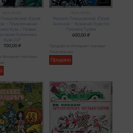
NON-MUSIC
NON-MUSIC
 Пляцковский, Юрий
Михаил Пляцковский, Юрий
ов – Приключения
Антонов – Кузнечик Кузя На
чика Кузи / Новые
Планете Туами
ючения Кузнечика
600,00
₽
Кузи 2LP
700,00
₽
Продается: Интернет-магазин
Пластиночка
: Интернет-магазин
Продано
ка
о
Add to
Add to
wishlist
wishlist