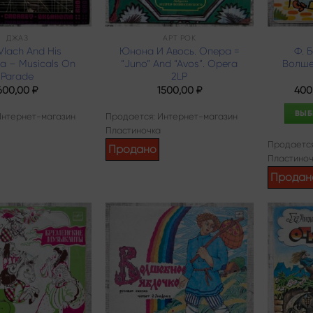
ДЖАЗ
АРТ РОК
 Vlach And His
Юнона И Авось. Опера =
Ф. Б
a – Musicals On
“Juno” And “Avos”. Opera
Волше
Parade
2LP
600,00
₽
1500,00
₽
400
ВЫБ
Интернет-магазин
Продается: Интернет-магазин
Пластиночка
Продается
Продано
Пластиноч
Продан
Add to
Add to
wishlist
wishlist