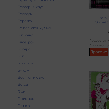
Балеарик-хаус
Баллады
Karel
Барокко
Orchestr
Бенгальская музыка
Биг-бенд
Продается: 
Блюз-рок
Пластиночка
Болеро
Продано
Боп
Босанова
Бугалу
Военная музыка
Вокал
Глэм
Готик рок
Грандж