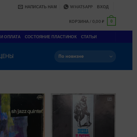
НАПИСАТЬ НАМ
WHATSAPP
ВХОД
0
КОРЗИНА /
0,00
₽
 И ОПЛАТА
СОСТОЯНИЕ ПЛАСТИНОК
СТАТЬИ
ЦЕНЫ
Add to
Add to
wishlist
wishlist