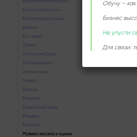
Карнатическая музыка
Обучу – как 
Классический рок
Бизнес выс
Космическая музыка
Кубано
Не упусти с
Кул-джаз
Лайко
Для связи: 
Латинский Джаз
Легкая музыка
Легкий джаз
Мамбо
Марши
Меренге
Модальный джаз
Модерн
Монолог
Музыка экрана и сцены