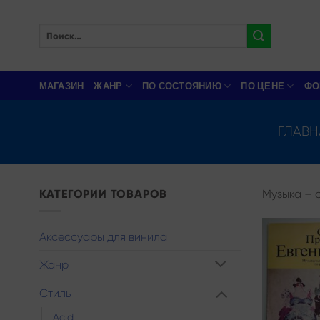
Skip
to
Искать:
content
МАГАЗИН
ЖАНР
ПО СОСТОЯНИЮ
ПО ЦЕНЕ
ФО
ГЛАВН
КАТЕГОРИИ ТОВАРОВ
Музыка – с
Аксессуары для винила
Жанр
Стиль
Acid