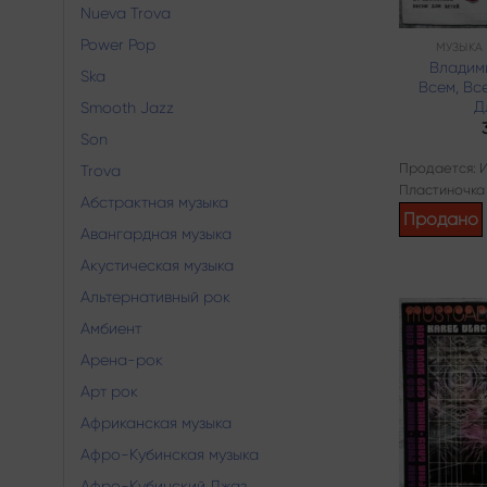
Nueva Trova
Power Pop
МУЗЫКА
Владим
Ska
Всем, Вс
Д
Smooth Jazz
Son
Продается: 
Trova
Пластиночка
Абстрактная музыка
Продано
Авангардная музыка
Акустическая музыка
Альтернативный рок
Амбиент
Арена-рок
Арт рок
Африканская музыка
Афро-Кубинская музыка
Афро-Кубинский Джаз