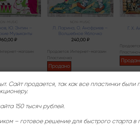
ON-MUSIC
NON-MUSIC
нов, Ю. Энтин –
Л. Ларина, О. Анофриев –
Г. Х.
ские Музыканты
Волшебное Яблочко
960,00
₽
240,00
₽
Продается
Интернет-магазин
Продается: Интернет-магазин
Пластиноч
Пластиночка
Продан
Продано
ыт. Сайт продается, так как все пластинки были
1
2
3
кционеру.
айта 150 тысяч рублей.
иком – готовое решение для быстрого старта в