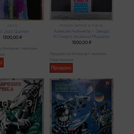
ДЖАЗ
МУЗЫКА ЭКРАНА И СЦЕНЫ
Алексей Рыбников – Звезда
H/Jazz Quintet
И Смерть Хоакина Мурьеты
1300,00
₽
1500,00
₽
: Интернет-магазин
Продается: Интернет-магазин
ка
Пластиночка
о
Продано
Add to
Add to
wishlist
wishlist