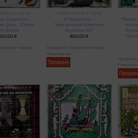
 ЭКРАНА И СЦЕНЫ
МУЗЫКА ЭКРАНА И СЦЕНЫ
ир Шаинский –
А. Некрасов –
Михаил
ем, Всем… (Песни
Приключения Капитана
Антон
ля Детей)
Врунгеля 2LP
Кузне
Прикл
300,00
₽
800,00
₽
Интернет-магазин
Продается: Интернет-магазин
Пластиночка
Продается
Продано
Пластиноч
Продан
Add to
Add to
wishlist
wishlist