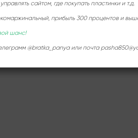
управлять сайтом, где покупать пластинки и т.д.
окомаржинальный
, прибыль 300 процентов и выш
вой шанс!
телеграмм @bratka_panya или почта pasha850@ya