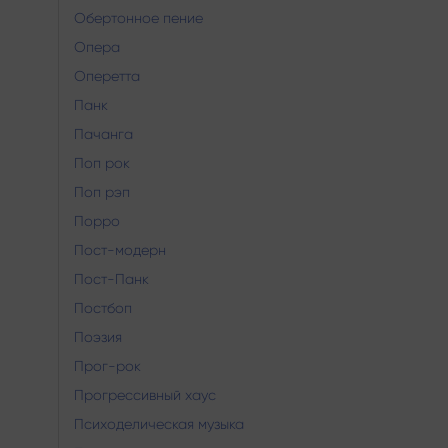
Обертонное пение
Опера
Оперетта
Панк
Пачанга
Поп рок
Поп рэп
Порро
Пост-модерн
Пост-Панк
Постбоп
Поэзия
Прог-рок
Прогрессивный хаус
Психоделическая музыка