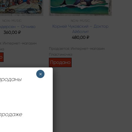
NON-MUSIC
NON-MUSIC
Корней Чуковский – Доктор
 Андерсен – Огниво
Айболит
360,00
₽
480,00
₽
: Интернет-магазин
Продается: Интернет-магазин
ка
Пластиночка
о
Продано
×
 проданы
 продаже