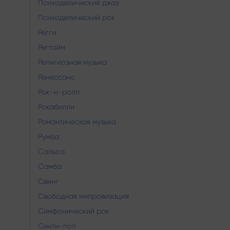
Психоделический джаз
Психоделический рок
Регги
Регтайм
Религиозная музыка
Ренессанс
Рок-н-ролл
Рокабилли
Романтическая музыка
Румба
Сальса
Самба
Свинг
Свободная импровизация
Симфонический рок
Синти-поп