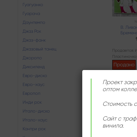
Гуагуанко
Гуарача
N
Даунтемпо
В. Лива
Джаз Рок
Бремен
Джаз-фанк
Джазовый танец
Продается: 
Пластиночка
Джоропо
Продано
Диксиленд
Евро-диско
Проект закр
Евро-хаус
оптом колле
Европоп
Инди рок
Стоимость с
Итало-диско
Сайт с траф
Итало-хаус
винила.
Кантри рок