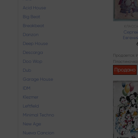
Acid House
Big Beat
Breakbeat
КЛАССИ
Серге
Danzon
Евгени
Deep House
Descarga
Продается: 
Doo Wop
Пластиночка
Продано
Dub
Garage House
IDM
Klezmer
Leftfield
Minimal Techno
New Age
Nueva Cancion