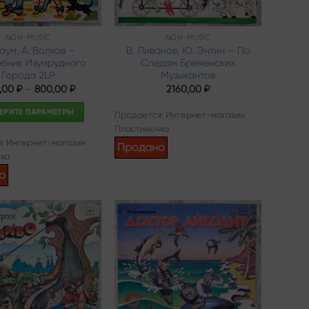
NON-MUSIC
NON-MUSIC
аум, А. Волков –
В. Ливанов, Ю. Энтин – По
бник Изумрудного
Следам Бременских
Города 2LP
Музыкантов
,00
₽
–
800,00
₽
2160,00
₽
ЕРИТЕ ПАРАМЕТРЫ
Продается: Интернет-магазин
Пластиночка
Этот
: Интернет-магазин
товар
Продано
ка
имеет
о
несколько
вариаций.
Опции
можно
Add to
Add to
выбрать
wishlist
wishlist
на
странице
товара.