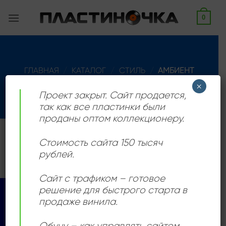
Skip
0
to
content
ГЛАВНАЯ
/
КАТАЛОГ
/
СТИЛЬ
/
АМБИЕНТ
×
ФИЛЬТРАЦИЯ
Проект закрыт. Сайт продается,
так как все пластинки были
проданы оптом коллекционеру.
Товаров, соответствующих вашему запросу, не
Стоимость сайта 150 тысяч
обнаружено.
рублей.
Сайт с трафиком – готовое
решение для быстрого старта в
Visa
PayPal
Stripe
MasterCard
Cash
продаже винила.
On
КАТАЛОГ
Delivery
Обучу – как управлять сайтом,