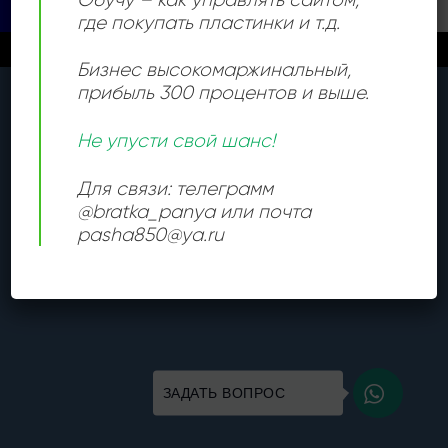
Copyright 2026 ©
Все права защищены
где покупать пластинки и т.д.
Новые поступления каждый день
Закрыть
Бизнес высокомаржинальный
,
прибыль 300 процентов и выше.
Не упусти свой шанс!
Для связи: телеграмм
@bratka_panya или почта
pasha850@ya.ru
ЗАДАТЬ ВОПРОС