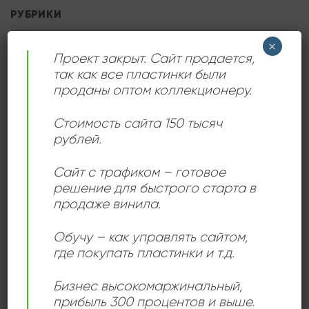
РУБРИКИ
×
Без рубрики
(2)
Проект закрыт. Сайт продается,
так как все пластинки были
Новости
(3)
проданы оптом коллекционеру.
Статьи
(15)
Стоимость сайта 150 тысяч
рублей.
АРХИВЫ
Сайт с трафиком – готовое
решение для быстрого старта в
Сентябрь 2025
(6)
продаже винила.
Апрель 2025
(1)
Обучу – как управлять сайтом,
Март 2025
(1)
где покупать пластинки и т.д.
Май 2024
(1)
Бизнес высокомаржинальный
,
Декабрь 2023
(2)
прибыль 300 процентов и выше.