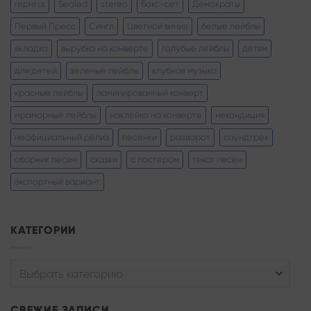
repress
Sealed
stereo
Бокс-сет
Демократы
Первый Пресс
Сингл
Цветной винил
белые лейблы
вкладка
вырубка на конверте
голубые лейблы
детям
для детей
зеленые лейблы
клубная музыка
красные лейблы
ламинированный конверт
мраморные лейблы
наклейка на конверте
некондиция
неофициальный релиз
песенки
разворот
саундтрек
сборник песен
сказки
с постером
текст песен
экспортный вариант
КАТЕГОРИИ
Выбрать категорию
СВЕЖИЕ ЗАПИСИ