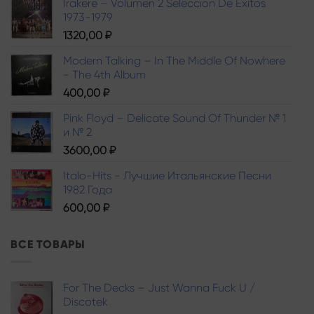
Irakere – Volumen 2 Seleccion De Exitos
1973-1979
1320,00
₽
Modern Talking – In The Middle Of Nowhere
- The 4th Album
400,00
₽
Pink Floyd – Delicate Sound Of Thunder № 1
и № 2
3600,00
₽
Italo-Hits - Лучшие Итальянские Песни
1982 Года
600,00
₽
ВСЕ ТОВАРЫ
For The Decks – Just Wanna Fuck U /
Discotek