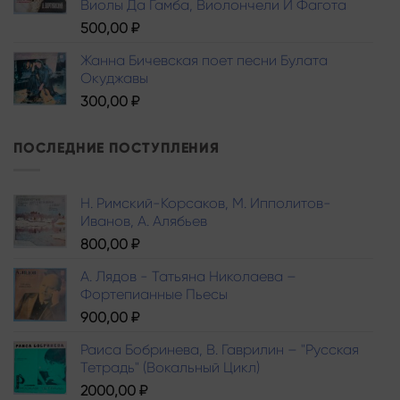
Виолы Да Гамба, Виолончели И Фагота
500,00
₽
Жанна Бичевская поет песни Булата
Окуджавы
300,00
₽
ПОСЛЕДНИЕ ПОСТУПЛЕНИЯ
Н. Римский-Корсаков, М. Ипполитов-
Иванов, A. Алябьев
800,00
₽
А. Лядов - Татьяна Николаева –
Фортепианные Пьесы
900,00
₽
Раиса Бобринева, В. Гаврилин – "Русская
Тетрадь" (Вокальный Цикл)
2000,00
₽