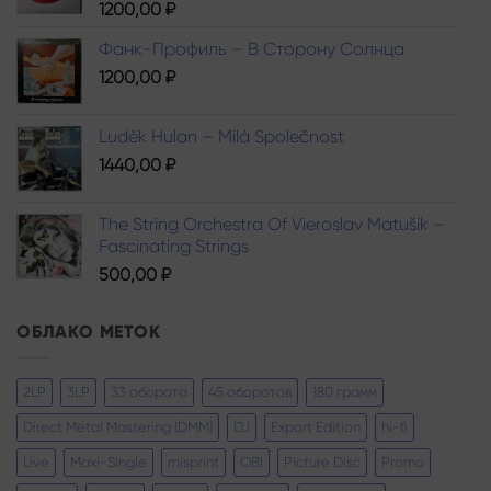
1200,00
₽
Фанк-Профиль – В Сторону Солнца
1200,00
₽
Luděk Hulan – Milá Společnost
1440,00
₽
The String Orchestra Of Vieroslav Matušík –
Fascinating Strings
500,00
₽
ОБЛАКО МЕТОК
2LP
3LP
33 оборота
45 оборотов
180 грамм
Direct Metal Mastering (DMM)
DJ
Export Edition
hi-fi
Live
Maxi-Single
misprint
OBI
Picture Disc
Promo