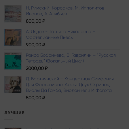
Н. Римский-Корсаков, М. Ипполитов-
Иванов, A. Алябьев
800,00
₽
А. Лядов - Татьяна Николаева –
Фортепианные Пьесы
900,00
₽
Раиса Бобринева, В. Гаврилин – "Русская
Тетрадь" (Вокальный Цикл)
2000,00
₽
Д. Бортнянский – Концертная Симфония
Для Фортепиано, Арфы, Двух Скрипок,
Виолы Да Гамба, Виолончели И Фагота
500,00
₽
ЛУЧШИЕ