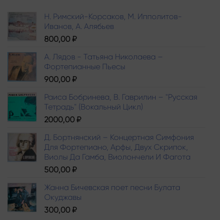
Н. Римский-Корсаков, М. Ипполитов-
Иванов, A. Алябьев
800,00
₽
А. Лядов - Татьяна Николаева –
Фортепианные Пьесы
900,00
₽
Раиса Бобринева, В. Гаврилин – "Русская
Тетрадь" (Вокальный Цикл)
2000,00
₽
Д. Бортнянский – Концертная Симфония
Для Фортепиано, Арфы, Двух Скрипок,
Виолы Да Гамба, Виолончели И Фагота
500,00
₽
Жанна Бичевская поет песни Булата
Окуджавы
300,00
₽