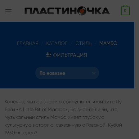
Skip
0
to
content
ГЛАВНАЯ
/
КАТАЛОГ
/
СТИЛЬ
/
МАМБО
ФИЛЬТРАЦИЯ
Конечно, мы все знаем о сокрушительном хите Лу
Беги «A Little Bit of Mambo», но знаете ли вы, что
музыкальный стиль Мамбо имеет глубокую
культурную историю, связанную с Гаваной, Кубой
1930-х годов?