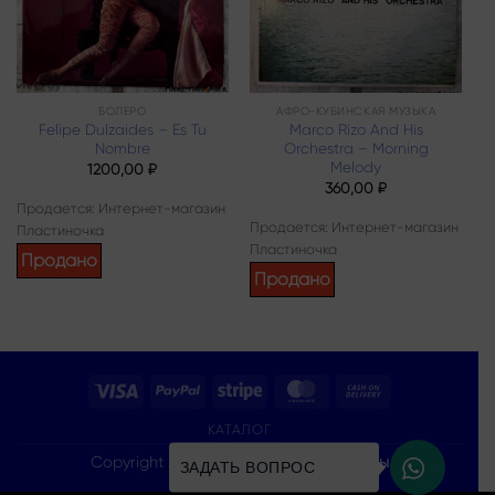
БОЛЕРО
АФРО-КУБИНСКАЯ МУЗЫКА
Felipe Dulzaides – Es Tu
Marco Rizo And His
Nombre
Orchestra – Morning
Melody
1200,00
₽
360,00
₽
Продается: Интернет-магазин
Продается: Интернет-магазин
Пластиночка
Пластиночка
Продано
Продано
Visa
PayPal
Stripe
MasterCard
Cash
On
КАТАЛОГ
Delivery
Copyright 2026 ©
Все права защищены
ЗАДАТЬ ВОПРОС