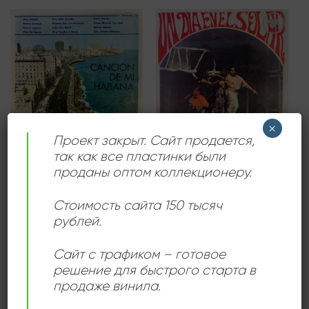
Add to
Add to
wishlist
wishlist
×
Проект закрыт. Сайт продается,
так как все пластинки были
БАЛЛАДЫ
ГУАГУАНКО
Orquesta Del Teatro
Cancion De Mi Habana
проданы оптом коллекционеру.
Musical De La Habana –
960,00
₽
Un Día En El Solar
1200,00
₽
Продается: Интернет-магазин
Стоимость сайта 150 тысяч
Пластиночка
рублей.
Продается: Интернет-магазин
Продано
Пластиночка
Сайт с трафиком – готовое
Продано
решение для быстрого старта в
продаже винила.