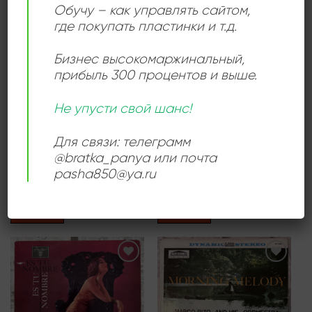
Обучу – как управлять сайтом,
Add to
Add to
wishlist
wishlist
где покупать пластинки и т.д.
Бизнес высокомаржинальный
,
прибыль 300 процентов и выше.
Не упусти свой шанс!
БОЛЕРО
АФРО-КУБИНСКИЙ ДЖАЗ
Lino Borges – Quiero
Сборник Presencia
Для связи: телеграмм
Quererte
Cubana
1800,00
₽
1200,00
₽
@bratka_panya или почта
pasha850@ya.ru
Продается: Интернет-магазин
Продается: Интернет-магазин
Пластиночка
Пластиночка
Продано
Продано
Add to
Add to
wishlist
wishlist