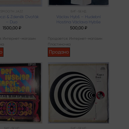
SMOOTH JAZZ
БИГ-БЕНД
czi & Zdeněk Dvořák
Václav Hybš – Hudební
– Duo
Hostina Václava Hybše
1500,00
₽
500,00
₽
: Интернет-магазин
Продается: Интернет-магазин
ка
Пластиночка
о
Продано
Add to
Add to
wishlist
wishlist
БИГ-БЕНД
БИГ-БЕНД