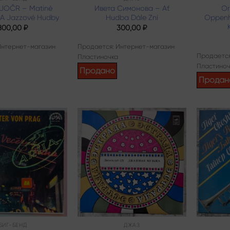
 JOČR – Matiné
Ивета Симонова – Ať
Or
 A Jazzové Hudby
Hudba Dále Zní
Oppenh
800,00
₽
300,00
₽
Интернет-магазин
Продается: Интернет-магазин
Продается
Пластиночка
Пластиноч
Продано
Продан
Add to
Add to
wishlist
wishlist
БИГ-БЕНД
ДЖАЗ