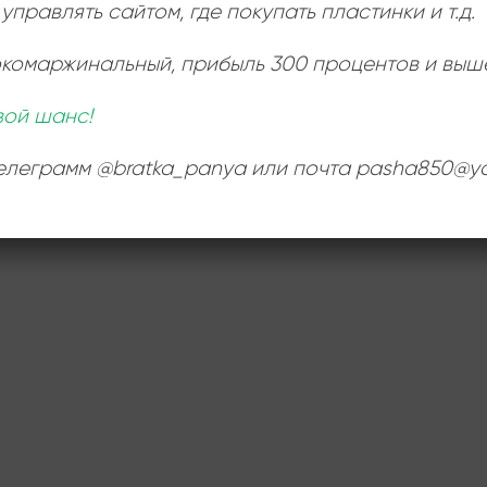
управлять сайтом, где покупать пластинки и т.д.
окомаржинальный
, прибыль 300 процентов и выш
вой шанс!
телеграмм @bratka_panya или почта pasha850@ya