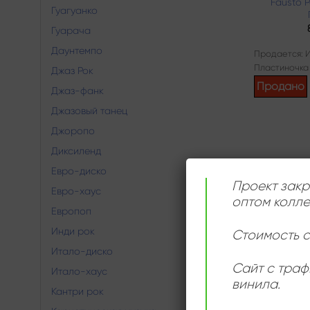
Fausto 
Гуагуанко
Гуарача
Даунтемпо
Продается: 
Пластиночка
Джаз Рок
Продано
Джаз-фанк
Джазовый танец
Джоропо
Диксиленд
Евро-диско
Проект закр
Евро-хаус
оптом колле
Европоп
Инди рок
Стоимость с
Итало-диско
Сайт с траф
Итало-хаус
винила.
Кантри рок