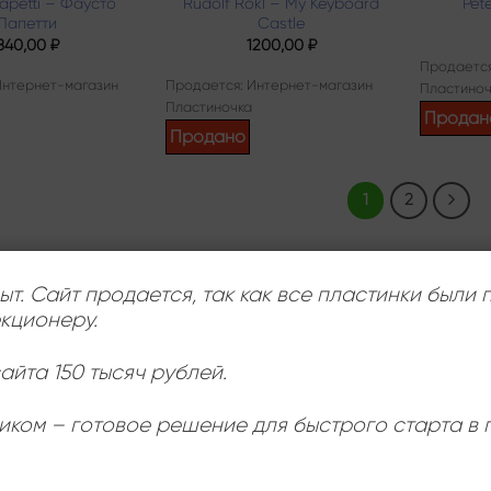
Papetti – Фаусто
Rudolf Rokl – My Keyboard
Pet
Папетти
Castle
840,00
₽
1200,00
₽
Продается
Интернет-магазин
Продается: Интернет-магазин
Пластиноч
Пластиночка
Продан
Продано
1
2
ыт. Сайт продается, так как все пластинки были
кционеру.
айта 150 тысяч рублей.
иком – готовое решение для быстрого старта в