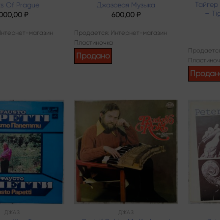
Тайгер
ts Of Prague
Джазовая Музыка
– Ti
1000,00
₽
600,00
₽
Интернет-магазин
Продается: Интернет-магазин
Пластиночка
Продается
Продано
Пластиноч
Продан
Add to
Add to
wishlist
wishlist
ДЖАЗ
ДЖАЗ