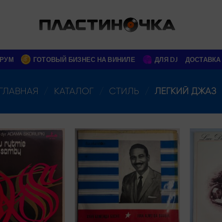
РУМ
ГОТОВЫЙ БИЗНЕС НА ВИНИЛЕ
ДЛЯ DJ
ДОСТАВКА
ГЛАВНАЯ
/
КАТАЛОГ
/
СТИЛЬ
/
ЛЕГКИЙ ДЖАЗ
Add to
Add to
wishlist
wishlist