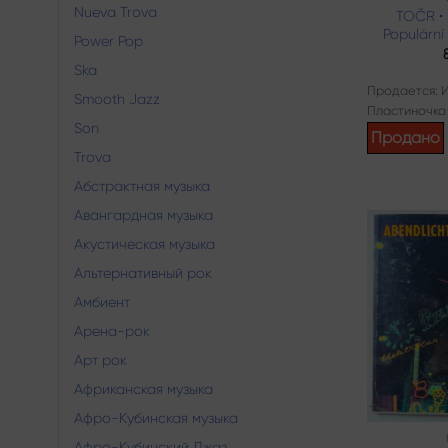
Nueva Trova
TOČR •
Populární
Power Pop
Ska
Продается: 
Smooth Jazz
Пластиночка
Son
Продано
Trova
Абстрактная музыка
Авангардная музыка
Акустическая музыка
Альтернативный рок
Амбиент
Арена-рок
Арт рок
Африканская музыка
Афро-Кубинская музыка
Афро-Кубинский Джаз