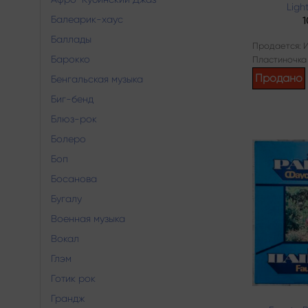
Ligh
Балеарик-хаус
Баллады
Продается: 
Барокко
Пластиночка
Продано
Бенгальская музыка
Биг-бенд
Блюз-рок
Болеро
Боп
Босанова
Бугалу
Военная музыка
Вокал
Глэм
Готик рок
Грандж