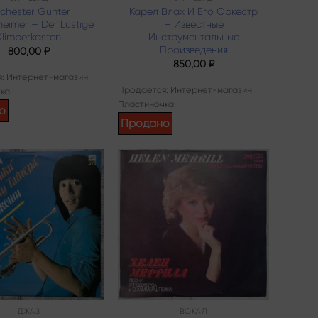
chester Günter
Карел Влах И Его Оркестр
eimer – Der Lustige
– Известные
Klimperkasten
Инструментальные
Произведения
800,00
₽
850,00
₽
: Интернет-магазин
Продается: Интернет-магазин
ка
Пластиночка
о
Продано
Add to
Add to
wishlist
wishlist
ДЖАЗ
ВОКАЛ