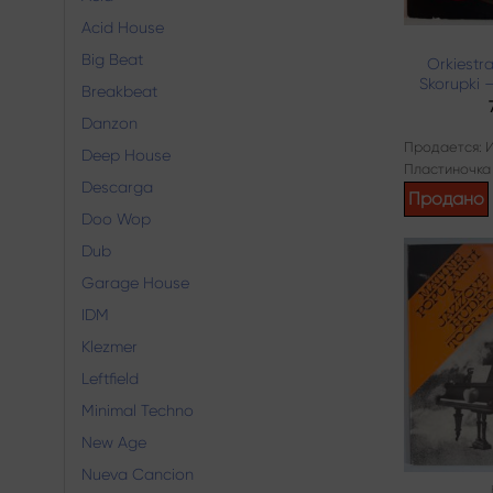
Acid House
Big Beat
Orkiestr
Skorupki 
Breakbeat
Danzon
Продается: 
Deep House
Пластиночка
Descarga
Продано
Doo Wop
Dub
Garage House
IDM
Klezmer
Leftfield
Minimal Techno
New Age
Nueva Cancion