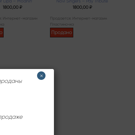
er Lipa – Moanin’
Novi Singers – Pay Tribute
1800,00
₽
1800,00
₽
: Интернет-магазин
Продается: Интернет-магазин
ка
Пластиночка
о
Продано
×
 проданы
 продаже