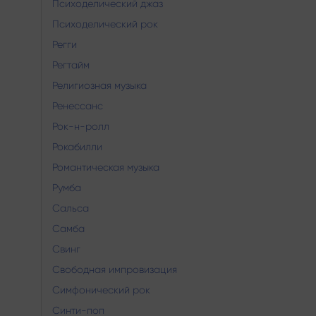
Психоделический джаз
Психоделический рок
Регги
Регтайм
Религиозная музыка
Ренессанс
Рок-н-ролл
Рокабилли
Романтическая музыка
Румба
Сальса
Самба
Свинг
Свободная импровизация
Симфонический рок
Синти-поп