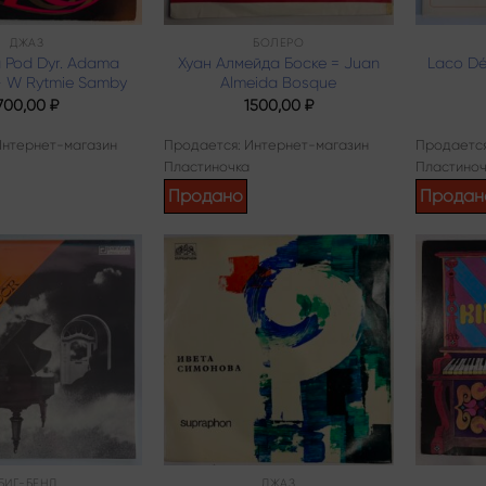
ДЖАЗ
БОЛЕРО
a Pod Dyr. Adama
Хуан Алмейда Боске = Juan
Laco Dé
– W Rytmie Samby
Almeida Bosque
700,00
₽
1500,00
₽
Интернет-магазин
Продается: Интернет-магазин
Продается
Пластиночка
Пластиноч
Продано
Продан
Add to
Add to
wishlist
wishlist
БИГ-БЕНД
ДЖАЗ