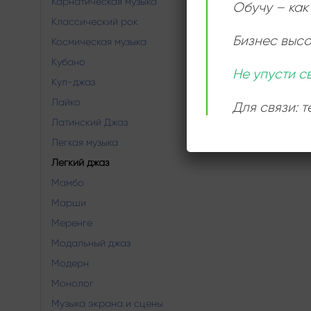
Карнатическая музыка
Обучу – как 
Классический рок
Бизнес выс
Космическая музыка
Кубано
Не упусти с
Кул-джаз
Лайко
Для связи: 
Латинский Джаз
Легкая музыка
Легкий джаз
Мамбо
Марши
Меренге
Модальный джаз
Модерн
Монолог
Музыка экрана и сцены