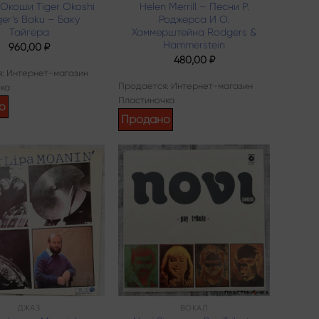
 Окоши Tiger Okoshi
Helen Merrill – Песни Р.
ger’s Baku – Баку
Роджерса И О.
Тайгера
Хаммерштейна Rodgers &
Hammerstein
960,00
₽
480,00
₽
: Интернет-магазин
Продается: Интернет-магазин
ка
Пластиночка
о
Продано
Add to
Add to
wishlist
wishlist
ДЖАЗ
ВОКАЛ