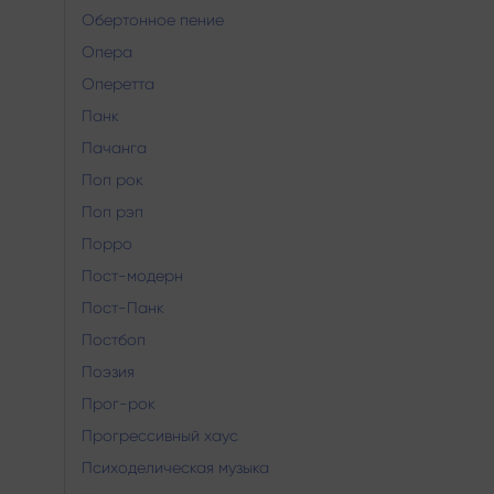
Обертонное пение
Опера
Оперетта
Панк
Пачанга
Поп рок
Поп рэп
Порро
Пост-модерн
Пост-Панк
Постбоп
Поэзия
Прог-рок
Прогрессивный хаус
Психоделическая музыка