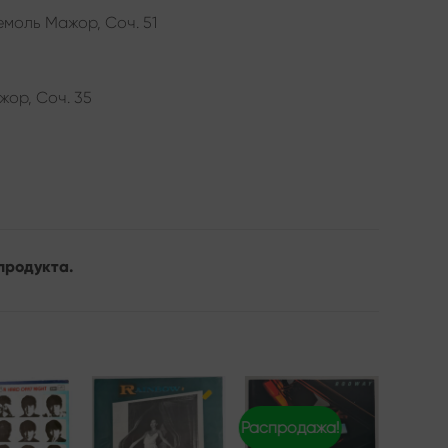
моль Мажор, Соч. 51
жор, Соч. 35
продукта.
Распродажа!
Add to
Add to
Add to
wishlist
wishlist
wishlist