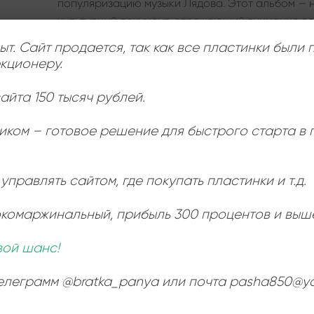
популяризацию музыки Лядова. Этот альбом — н
культурный документ, отражающий внимание со
чьё творчество обогащает музыкальную палитру
ыт. Сайт продается, так как все пластинки были
кционеру.
Для коллекционеров винила пластинка ценна 
исполнении одной из величайших пианисток XX 
айта 150 тысяч рублей.
пространство камерной поэзии Лядова — скром
музыки.
иком – готовое решение для быстрого старта в
управлять сайтом, где покупать пластинки и т.д.
ЛЕЙБЛ
Мелодия
окомаржинальный
, прибыль 300 процентов и выш
ИСПОЛНИТЕЛЬ
Anatoly Lia
вой шанс!
телеграмм @bratka_panya или почта pasha850@ya
СОСТОЯНИЕ
Very Good Pl