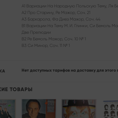
A1 Вариации На Народную Польскую Тему, Ля Бе
A2 Про Старину, Ре Мажор, Соч. 21
A3 Баркарола, Фа Диез Мажор, Соч. 44
B1 Вариации На Тему М. И. Глинки, Си Бемоль Ма
Две Прелюдии
B2 Ре Бемоль Мажор, Соч. 10 № 1
B3 Си Минор, Соч. 11 № 1
Нет доступных тарифов на доставку для этого 
КА
ИЕ ТОВАРЫ
Add to
Add to
Add to
wishlist
wishlist
wishlist