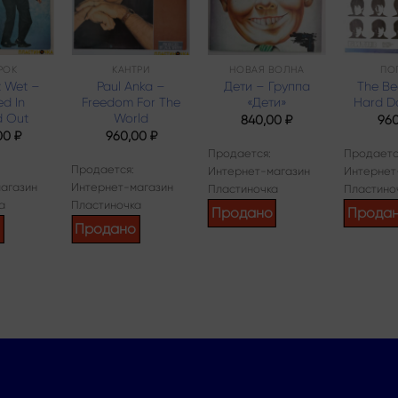
РОК
КАНТРИ
НОВАЯ ВОЛНА
ПО
 Wet –
Paul Anka –
Дети – Группа
The Be
d In
Freedom For The
«Дети»
Hard Da
d Out
World
840,00
₽
96
00
₽
960,00
₽
Продается:
Продаетс
Продается:
Интернет-магазин
Интернет
агазин
Интернет-магазин
Пластиночка
Пластино
а
Пластиночка
Продано
Прода
о
Продано