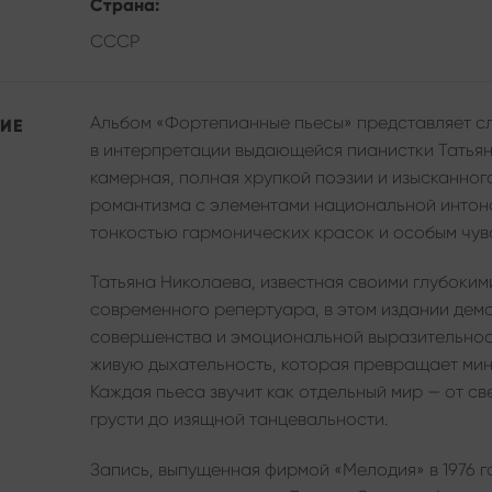
Страна:
СССР
Альбом «Фортепианные пьесы» представляет с
ИЕ
в интерпретации выдающейся пианистки Татьян
камерная, полная хрупкой поэзии и изысканног
романтизма с элементами национальной интон
тонкостью гармонических красок и особым чувс
Татьяна Николаева, известная своими глубоки
современного репертуара, в этом издании дем
совершенства и эмоциональной выразительност
живую дыхательность, которая превращает мин
Каждая пьеса звучит как отдельный мир — от св
грусти до изящной танцевальности.
Запись, выпущенная фирмой «Мелодия» в 1976 г