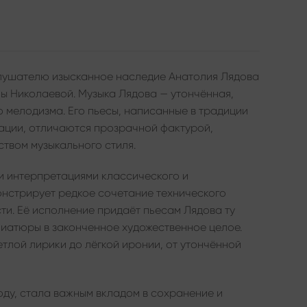
лушателю изысканное наследие Анатолия Лядова
ы Николаевой. Музыка Лядова — утончённая,
о мелодизма. Его пьесы, написанные в традиции
ации, отличаются прозрачной фактурой,
твом музыкального стиля.
ми интерпретациями классического и
онстрирует редкое сочетание технического
и. Её исполнение придаёт пьесам Лядова ту
иатюры в законченное художественное целое.
етлой лирики до лёгкой иронии, от утончённой
оду, стала важным вкладом в сохранение и