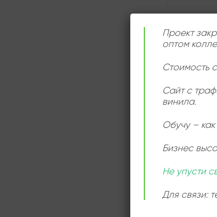
Проект закр
оптом колле
Стоимость с
Сайт с траф
винила.
Обучу – как 
ДЕТАЛИ
Бизнес выс
Не упусти с
Для связи: 