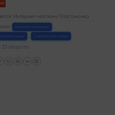
но
ется: Интернет-магазин Пластиночка
ории:
,
Классическая музыка
,
ическая музыка
Современная музыка
:
33 оборота