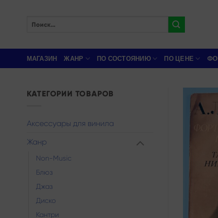
Skip
to
Искать:
content
МАГАЗИН
ЖАНР
ПО СОСТОЯНИЮ
ПО ЦЕНЕ
ФО
КАТЕГОРИИ ТОВАРОВ
Аксессуары для винила
Жанр
Non-Music
Блюз
Джаз
Диско
Кантри