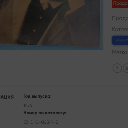
Прода
Прода
Катег
Романт
Метка
Год выпуска:
МАЦИЯ
1976
Номер по каталогу:
33 С 10-06841-2