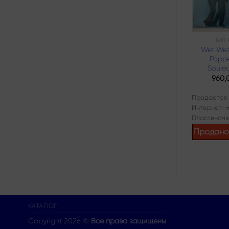
РОК
ПОП 
Мастер – С
Wet Wet
Петлей На Шее
Poppe
Soule
840,00
₽
960,
Продается:
Продается:
Интернет-магазин
Интернет-м
Пластиночка
Пластиночк
Продано
Продан
КАТАЛОГ
Copyright 2026 ©
Все права защищены