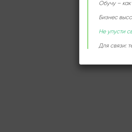
Обучу – как 
Бизнес выс
Не упусти с
Для связи: 