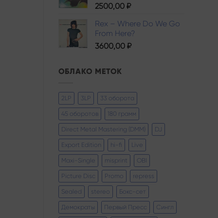
2500,00
₽
Rex – Where Do We Go
From Here?
3600,00
₽
ОБЛАКО МЕТОК
2LP
3LP
33 оборота
45 оборотов
180 грамм
Direct Metal Mastering (DMM)
DJ
Export Edition
hi-fi
Live
Maxi-Single
misprint
OBI
Picture Disc
Promo
repress
Sealed
stereo
Бокс-сет
Демократы
Первый Пресс
Сингл