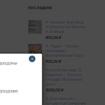
ПОСЛЕДНИЕ
Н. Римский-Корсаков,
М. Ипполитов-Иванов,
A. Алябьев
800,00
₽
А. Лядов - Татьяна
Николаева –
Фортепианные Пьесы
×
900,00
₽
 проданы
Раиса Бобринева, В.
Гаврилин – "Русская
Тетрадь" (Вокальный
Цикл)
2000,00
₽
 продаже
Д. Бортнянский –
Концертная Симфония