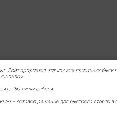
ыт. Сайт продается, так как все пластинки были
кционеру.
айта 150 тысяч рублей.
иком – готовое решение для быстрого старта в