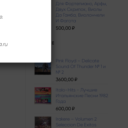
Для Фортепиано, Арфы,
Двух Скрипок, Виолы
Да Гамба, Виолончели
е.
И Фагота
500,00
₽
ЛУЧШИЕ
.ru
Pink Floyd – Delicate
Sound Of Thunder № 1 и
№ 2
3600,00
₽
Italo-Hits - Лучшие
Итальянские Песни 1982
Года
600,00
₽
Irakere – Volumen 2
Seleccion De Exitos