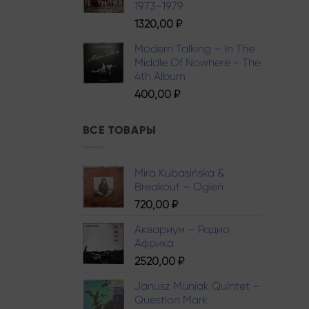
1973-1979
1320,00
₽
Modern Talking – In The
Middle Of Nowhere - The
4th Album
400,00
₽
ВСЕ ТОВАРЫ
Mira Kubasińska &
Breakout – Ogień
720,00
₽
Аквариум – Радио
Африка
2520,00
₽
Janusz Muniak Quintet –
Question Mark