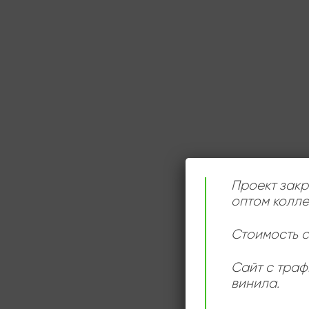
Проект закр
оптом колле
Стоимость с
Сайт с траф
винила.