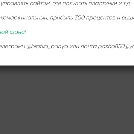
управлять сайтом, где покупать пластинки и т.д.
окомаржинальный
, прибыль 300 процентов и выш
вой шанс!
телеграмм @bratka_panya или почта pasha850@ya