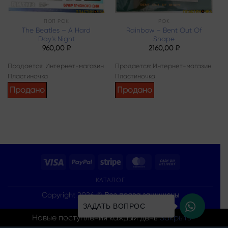
ПОП РОК
РОК
The Beatles – A Hard
Rainbow – Bent Out Of
Day’s Night
Shape
960,00
₽
2160,00
₽
Продается: Интернет-магазин
Продается: Интернет-магазин
Пластиночка
Пластиночка
Продано
Продано
Visa
PayPal
Stripe
MasterCard
Cash
On
КАТАЛОГ
Delivery
Copyright 2026 ©
Все права защищены
ЗАДАТЬ ВОПРОС
Новые поступления каждый день
Закрыть