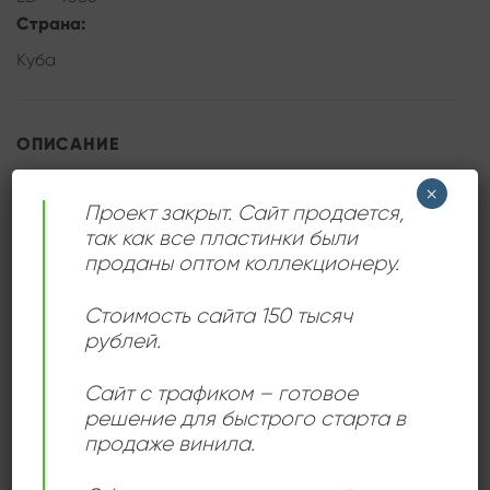
Страна:
Куба
ОПИСАНИЕ
×
Редкая пластинка с афро-кубинским джазом.
Проект закрыт. Сайт продается,
так как все пластинки были
проданы оптом коллекционеру.
ДЕТАЛИ
Стоимость сайта 150 тысяч
рублей.
ЛЕЙБЛ
Areito
Сайт с трафиком – готовое
решение для быстрого старта в
продаже винила.
ИСПОЛНИТЕЛЬ
Jorge Reyes