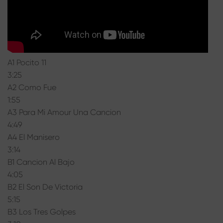
A1 Pocito 11
3:25
A2 Como Fue
1:55
A3 Para Mi Amour Una Cancion
4:49
A4 El Manisero
3:14
B1 Cancion Al Bajo
4:05
B2 El Son De Victoria
5:15
B3 Los Tres Golpes