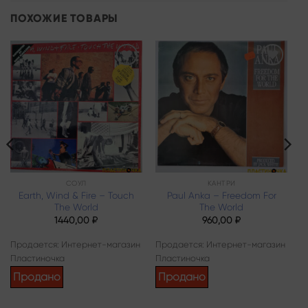
ПОХОЖИЕ ТОВАРЫ
Add to
Add to
wishlist
wishlist
СОУЛ
КАНТРИ
Earth, Wind & Fire – Touch
Paul Anka – Freedom For
The World
The World
1440,00
₽
960,00
₽
Продается: Интернет-магазин
Продается: Интернет-магазин
Пластиночка
Пластиночка
Продано
Продано