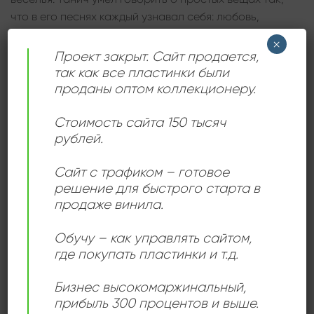
что в его песнях каждый узнавал себя: любовь,
дружба, радость встречи и тёплые воспоминания
×
становились основными темами его лирики.
Проект закрыт. Сайт продается,
так как все пластинки были
Отдельного внимания заслуживает само звучание
проданы оптом коллекционеру.
записи. Фирма «Мелодия» позаботилась о том,
чтобы альбом получил качественное оформление и
Стоимость сайта 150 тысяч
характерное для конца 80-х годов стерео-
рублей.
звучание, сохранившее теплоту и мягкость
Сайт с трафиком – готовое
аналогового формата. Красная этикетка и
решение для быстрого старта в
оформление издания делают пластинку интересной
продаже винила.
находкой для коллекционеров советского винила.
Обучу – как управлять сайтом,
«Разгуляй» — это не просто музыкальный альбом, а
где покупать пластинки и т.д.
целый культурный феномен: пластинка отражает то,
каким видели песню в Советском Союзе накануне
Бизнес высокомаржинальный
,
перемен. Здесь соединяются лёгкость шлягера,
прибыль 300 процентов и выше.
простота народного напева и фирменный стиль