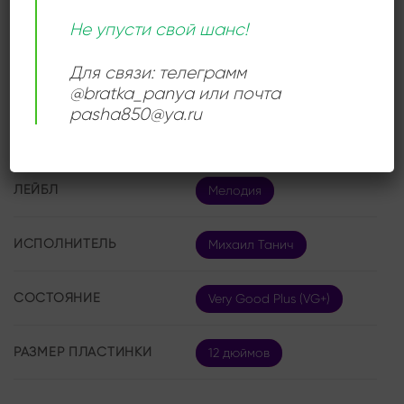
Михаила Танича, всегда обращённый к слушателю
Не упусти свой шанс!
напрямую, искренне и открыто.
Для связи: телеграмм
@bratka_panya или почта
pasha850@ya.ru
ДЕТАЛИ
ЛЕЙБЛ
Мелодия
ИСПОЛНИТЕЛЬ
Михаил Танич
СОСТОЯНИЕ
Very Good Plus (VG+)
РАЗМЕР ПЛАСТИНКИ
12 дюймов