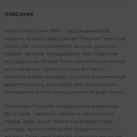
ОПИСАНИЕ
Альбом «Разгуляй» (1989) — редкое виниловое
издание, которое представляет Михаила Танича не
только как поэта-песенника, но и как одного из
главных авторов, определявших лицо советской
эстрады конца XX века. Танич был мастером лёгкого
и в то же время глубокого слова: его тексты
сочетали в себе народную простоту и сценическую
выразительность, благодаря чему песни быстро
становились хитами и расходились по всей стране.
Пластинка «Разгуляй» вобрала атмосферу конца
80-х годов — времени перемен и обновления в
музыке. Здесь звучат лёгкие и жизнерадостные
шлягеры, проникнутые духом праздничности и
веселья. Танич умел говорить о простых вещах так,