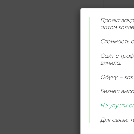
Проект закр
СЛУШАТ
оптом колле
ОНЛАЙН
Стоимость с
Сайт с траф
винила.
Обучу – как 
Бизнес выс
Не упусти с
Для связи: 