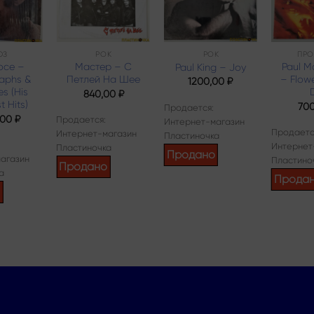
ЮЗ
РОК
РОК
ПРО
oce –
Мастер – С
Paul M
Paul King – Joy
aphs &
Петлей На Шее
– Flowe
1200,00
₽
s (His
D
840,00
₽
t Hits)
70
Продается:
,00
₽
Продается:
Интернет-магазин
Продаетс
Интернет-магазин
Пластиночка
Интернет
Пластиночка
Продано
агазин
Пластино
Продано
а
Прода
о