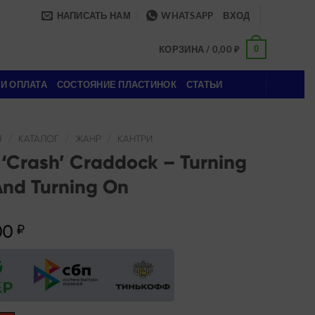
НАПИСАТЬ НАМ
WHATSAPP
ВХОД
0
КОРЗИНА /
0,00
₽
 И ОПЛАТА
СОСТОЯНИЕ ПЛАСТИНОК
СТАТЬИ
Я
/
КАТАЛОГ
/
ЖАНР
/
КАНТРИ
y ‘Crash’ Craddock – Turning
And Turning On
00
₽