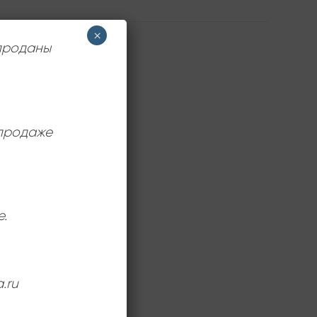
×
 проданы
 продаже
е.
.ru