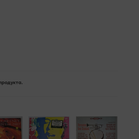
продукта.
Add to
Add to
Add to
wishlist
wishlist
wishlist