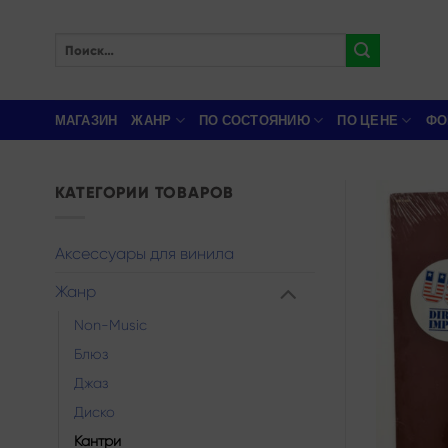
Skip
to
Искать:
content
МАГАЗИН
ЖАНР
ПО СОСТОЯНИЮ
ПО ЦЕНЕ
ФО
КАТЕГОРИИ ТОВАРОВ
Аксессуары для винила
Жанр
Non-Music
Блюз
Джаз
Диско
Кантри