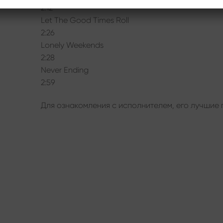
2:12
Let The Good Times Roll
2:26
Lonely Weekends
2:28
Never Ending
2:59
Для ознакомления с исполнителем, его лучшие 