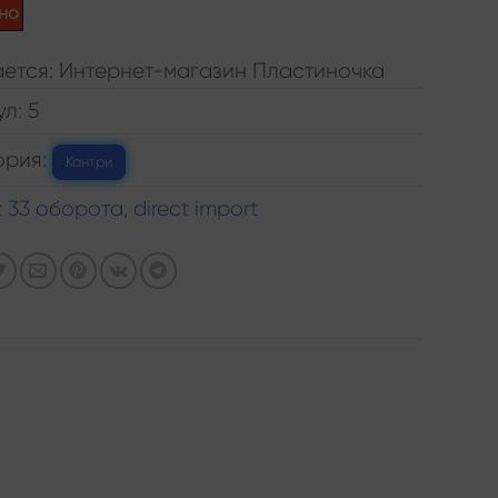
но
ется: Интернет-магазин Пластиночка
ул:
5
ория:
Кантри
:
33 оборота
,
direct import