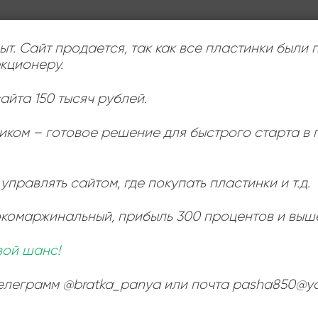
ыт. Сайт продается, так как все пластинки были
Сторона 1
Ь
кционеру.
:
You Are Everything I Wanted You To Be
2:48
айта 150 тысяч рублей.
If I Could Write A Song As Beautiful As You
3:23
иком – готовое решение для быстрого старта в
Delilah
3:27
What Are Memories Made Of
управлять сайтом, где покупать пластинки и т.д.
2:55
Let’s Go Back To The Beginning
окомаржинальный
, прибыль 300 процентов и выш
2:59
вой шанс!
Сторона 2
Hubba Hubba
телеграмм @bratka_panya или почта pasha850@ya
2:17
Rip It Up