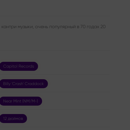
кантри музыки, очень популярный в 70 годах 20
Capitol Records
Billy 'Crash' Craddock
Near Mint (NM/M-)
12 дюймов