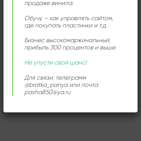
продаже винила.
ИСПОЛНИТЕЛЬ
The Gap Band
Обучу – как управлять сайтом,
где покупать пластинки и т.д.
СОСТОЯНИЕ
Near Mint (NM/M-)
Бизнес высокомаржинальный
,
прибыль 300 процентов и выше.
РАЗМЕР ПЛАСТИНКИ
12 дюймов
Не упусти свой шанс!
Для связи: телеграмм
@bratka_panya или почта
СЛУШАТЬ ОНЛАЙН:
pasha850@ya.ru