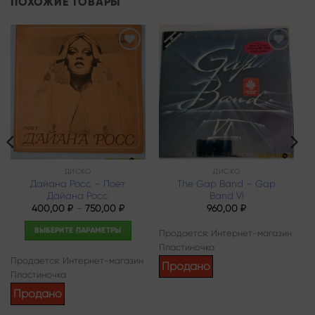
ПОХОЖИЕ ТОВАРЫ
Add to
Add to
wishlist
wishlist
ДИСКО
ДИСКО
Дайана Росс – Поет
The Gap Band – Gap
Дайана Росс
Band VI
400,00
₽
–
750,00
₽
960,00
₽
ВЫБЕРИТЕ ПАРАМЕТРЫ
Продается: Интернет-магазин
Этот
Пластиночка
Продается: Интернет-магазин
товар
Продано
Пластиночка
имеет
несколько
Продано
вариаций.