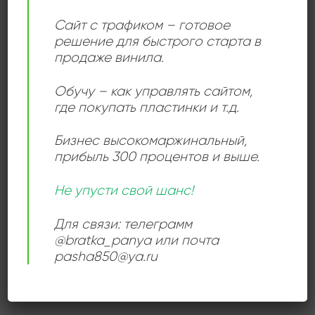
ДЕТАЛИ
Сайт с трафиком – готовое
решение для быстрого старта в
продаже винила.
ЛЕЙБЛ
RCA
,
Wheatley Records
Обучу – как управлять сайтом,
где покупать пластинки и т.д.
ИСПОЛНИТЕЛЬ
John Farnham
Бизнес высокомаржинальный
,
прибыль 300 процентов и выше.
СОСТОЯНИЕ
Good Plus (G+)
Не упусти свой шанс!
РАЗМЕР ПЛАСТИНКИ
12 дюймов
Для связи: телеграмм
@bratka_panya или почта
pasha850@ya.ru
СЛУШАТЬ ОНЛАЙН: