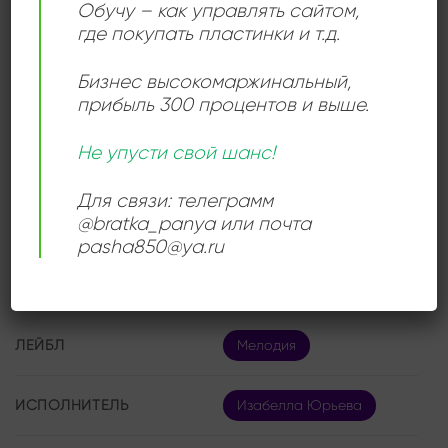
исторически. Выпущенное в формате моно, оно
Обучу – как управлять сайтом,
сохранило подлинную атмосферу и естественность
где покупать пластинки и т.д.
звучания голоса певицы, без излишней обработки.
Для коллекционеров советского винила эта
Бизнес высокомаржинальный
,
пластинка является уникальной находкой, а для
прибыль 300 процентов и выше.
ценителей романса — настоящей драгоценностью,
Не упусти свой шанс!
позволяющей прикоснуться к традиции, которую
олицетворяла Изабелла Юрьева.
Для связи: телеграмм
@bratka_panya или почта
pasha850@ya.ru
ДЕТАЛИ
ЛЕЙБЛ
Мелодия
ИСПОЛНИТЕЛЬ
Изабелла Юрьева