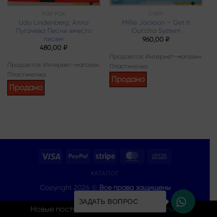
ПОП РОК
СОУЛ
Udo Lindenberg, Алла
Millie Jackson – Get It
Пугачева Песни вместо
Out’cha System
писем
960,00
₽
480,00
₽
Продается: Интернет-магазин
Продается: Интернет-магазин
Пластиночка
Пластиночка
Продано
Продано
Visa
PayPal
Stripe
MasterCard
Cash
On
КАТАЛОГ
Delivery
Copyright 2026 ©
Все права защищены
ЗАДАТЬ ВОПРОС
Новые поступления каждый день
Закрыть