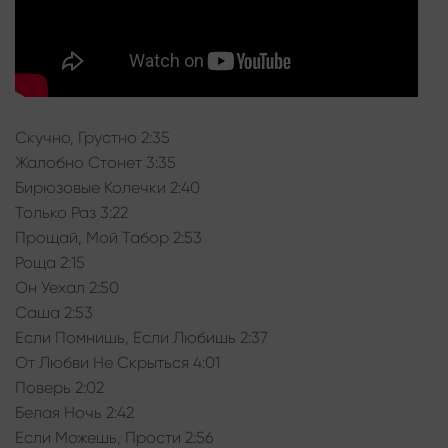
Скучно, Грустно 2:35
Жалобно Стонет 3:35
Бирюзовые Колечки 2:40
Только Раз 3:22
Прощай, Мой Табор 2:53
Роща 2:15
Он Уехал 2:50
Саша 2:53
Если Помнишь, Если Любишь 2:37
От Любви Не Скрыться 4:01
Поверь 2:02
Белая Ночь 2:42
Если Можешь, Прости 2:56