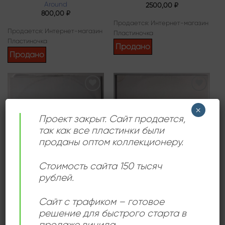
Around
2500,00
₽
800,00
₽
Продается: Интернет-магазин
Продается: Интернет-магазин
Пластиночка
Пластиночка
Продано
Продано
Add to
Add to
wishlist
wishlist
×
Проект закрыт. Сайт продается,
так как все пластинки были
проданы оптом коллекционеру.
Стоимость сайта 150 тысяч
рублей.
ХАУС
DEEP HOUSE
Levitation – More Than
Oral Tunerz – Realize
Ever People
1200,00
₽
Сайт с трафиком – готовое
2000,00
₽
решение для быстрого старта в
Продается: Интернет-магазин
Продается: Интернет-магазин
продаже винила.
Пластиночка