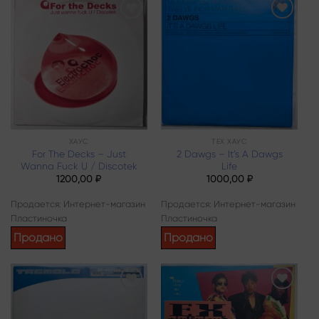
Add to
Add to
wishlist
wishlist
ХАУС
ТЕХ ХАУС
For The Decks – Just
2 Dawgs – It’s A Dawgs
Wanna Fuck U / Discotek
Life
1200,00
₽
1000,00
₽
Продается: Интернет-магазин
Продается: Интернет-магазин
Пластиночка
Пластиночка
Продано
Продано
Add to
Add to
wishlist
wishlist