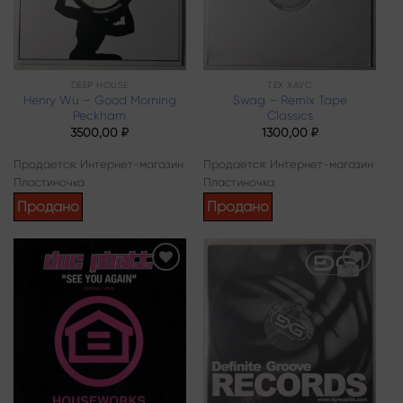
DEEP HOUSE
ТЕХ ХАУС
Henry Wu – Good Morning
Swag – Remix Tape
Peckham
Classics
3500,00
₽
1300,00
₽
Продается: Интернет-магазин
Продается: Интернет-магазин
Пластиночка
Пластиночка
Продано
Продано
Add to
Add to
wishlist
wishlist