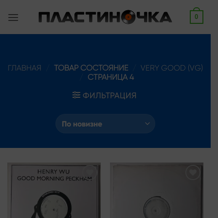
Skip
0
to
content
ГЛАВНАЯ
/
ТОВАР СОСТОЯНИЕ
/
VERY GOOD (VG)
/
СТРАНИЦА 4
ФИЛЬТРАЦИЯ
Add to
Add to
wishlist
wishlist