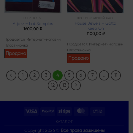
DEEP HOUSE
ПРОГРЕССИВНЫЙ ХАУС
House Jewels – Gotta
Atjazz – LabSamples
Keep On
1600,00
₽
1100,00
₽
Продается: Интернет-магазин
Продается: Интернет-магазин
Пластиночка
Пластиночка
Продано
Продано
1
2
3
4
5
6
7
…
11
12
13
Visa
PayPal
Stripe
MasterCard
Cash
On
КАТАЛОГ
Delivery
Copyright 2026 ©
Все права защищены