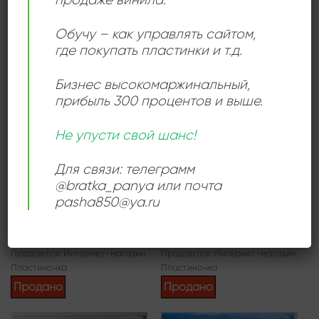
Пластиночка
Продано
Продано
Обучу – как управлять сайтом,
где покупать пластинки и т.д.
Бизнес высокомаржинальный
,
Add to
Add to
прибыль 300 процентов и выше.
wishlist
wishlist
Не упусти свой шанс!
Для связи: телеграмм
@bratka_panya или почта
pasha850@ya.ru
ДИСКО
ТЕХНО
Dizkotronik – Dizko Inferno
Shameboy – Rechoque
1200,00
₽
1300,00
₽
Продается: Интернет-магазин
Продается: Интернет-магазин
Пластиночка
Пластиночка
Продано
Продано