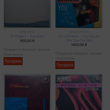
ХАРД ХАУС
GARAGE HOUSE
Ex-Girlfriend – You (You’re
D-Project – Squared
The One For Me)
900,00
₽
1400,00
₽
Продается: Интернет-магазин
Продается: Интернет-магазин
Пластиночка
Пластиночка
Продано
Продано
Add to
Add to
wishlist
wishlist