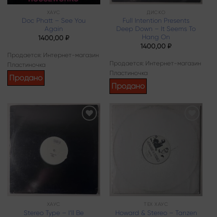
ХАУС
ДИСКО
Doc Phatt – See You
Full Intention Presents
Again
Deep Down – It Seems To
Hang On
1400,00
₽
1400,00
₽
Продается: Интернет-магазин
Продается: Интернет-магазин
Пластиночка
Пластиночка
Продано
Продано
Add to
Add to
wishlist
wishlist
ХАУС
ТЕХ ХАУС
Stereo Type – I’ll Be
Howard & Stereo – Tanzen