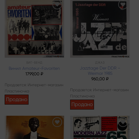
Add to
Add to
wishlist
wishlist
БИГ-БЕНД
ДЖАЗ
Jazztage Der DDR –
Винил Amateur-Favoriten
Weimar 1985
1799,00
₽
960,00
₽
Продается: Интернет-магазин
Продается: Интернет-магазин
Пластиночка
Пластиночка
Продано
Продано
Add to
Add to
wishlist
wishlist