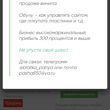
продаже винила.
Продается: Интернет-магазин
Пластиночка
Пластиночка
Продано
Продано
Обучу – как управлять сайтом,
где покупать пластинки и т.д.
Бизнес высокомаржинальный
,
Add to
Add to
прибыль 300 процентов и выше.
wishlist
wishlist
Не упусти свой шанс!
Для связи: телеграмм
@bratka_panya или почта
pasha850@ya.ru
ДЖАЗ
БИГ-БЕНД
Gustav Brom Orchestra –
Orquesta Balkanton
Artistry In Swing
600,00
₽
500,00
₽
–
700,00
₽
Продается: Интернет-магазин
ВЫБЕРИТЕ ПАРАМЕТРЫ
Пластиночка
Этот
Продано
Продается: Интернет-магазин
товар
Пластиночка