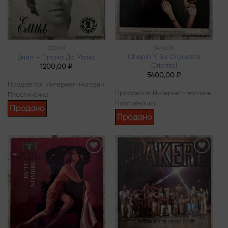
ВОКАЛ
DANZON
Chepin Y Su Orquesta
Емил – Писмо До Мама
Oriental
1200,00
₽
5400,00
₽
Продается: Интернет-магазин
Продается: Интернет-магазин
Пластиночка
Пластиночка
Продано
Продано
Add to
Add to
wishlist
wishlist