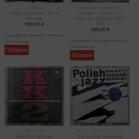
БОЛЕРО
АФРО-КУБИНСКАЯ МУЗЫКА
Felipe Dulzaides – Es Tu
Irakere – Volumen 2
Nombre
Seleccion De Exitos 1973-
1979
1200,00
₽
1320,00
₽
Продается: Интернет-магазин
Продается: Интернет-магазин
Пластиночка
Пластиночка
Продано
Продано
Add to
Add to
wishlist
wishlist
БИГ-БЕНД
ДЖАЗ
Karel Krautgartner
The Andrzej Trzaskowski