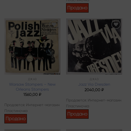
имеет
несколько
Продано
вариаций.
Опции
можно
выбрать
Add to
Add to
wishlist
wishlist
на
странице
товара.
ДЖАЗ
ДЖАЗ
Warsaw Stompers – New
Jazz Via Dresden
Orleans Stompers
2040,00
₽
1560,00
₽
Продается: Интернет-магазин
Продается: Интернет-магазин
Пластиночка
Пластиночка
Продано
Продано