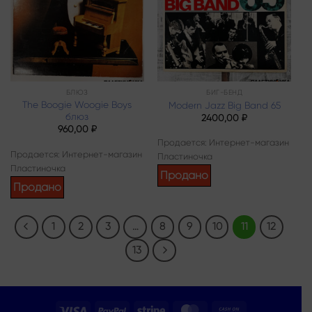
БЛЮЗ
БИГ-БЕНД
The Boogie Woogie Boys
Modern Jazz Big Band 65
блюз
2400,00
₽
960,00
₽
Продается: Интернет-магазин
Продается: Интернет-магазин
Пластиночка
Пластиночка
Продано
Продано
1
2
3
…
8
9
10
11
12
13
Visa
PayPal
Stripe
MasterCard
Cash