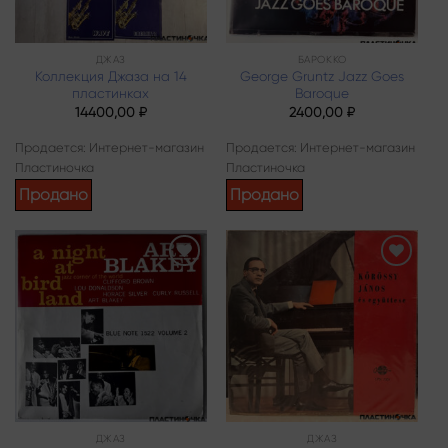
ДЖАЗ
БАРОККО
Коллекция Джаза на 14
George Gruntz Jazz Goes
пластинках
Baroque
14400,00
₽
2400,00
₽
Продается: Интернет-магазин
Продается: Интернет-магазин
Пластиночка
Пластиночка
Продано
Продано
Add to
Add to
wishlist
wishlist
ДЖАЗ
ДЖАЗ