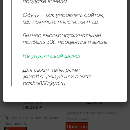
продаже винила.
Продается: Интернет-магазин
Продается: Интернет-магазин
Пластиночка
Пластиночка
Обучу – как управлять сайтом,
Продано
где покупать пластинки и т.д.
Продано
Бизнес высокомаржинальный
,
прибыль 300 процентов и выше.
Add to
Add to
wishlist
wishlist
Не упусти свой шанс!
Для связи: телеграмм
@bratka_panya или почта
pasha850@ya.ru
СОУЛ
ПОП РОК
Get Down With Soul &
Илья Резник – Вернисаж
Disco Hits
240,00
₽
3000,00
₽
Продается: Интернет-магазин
Продается: Интернет-магазин
Пластиночка
Пластиночка
Продано