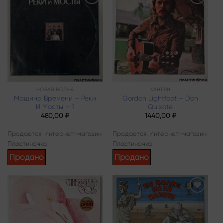
Add to
Add to
wishlist
wishlist
НОВАЯ ВОЛНА
КАНТРИ
Машина Времени – Реки
Gordon Lightfoot – Don
И Мосты – 1
Quixote
480,00
₽
1440,00
₽
Продается: Интернет-магазин
Продается: Интернет-магазин
Пластиночка
Пластиночка
Продано
Продано
Add to
Add to
wishlist
wishlist