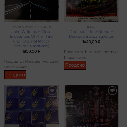
МУЗЫКА ЭКРАНА И СЦЕНЫ
ДЖАЗ
John Williams – Close
Debrecen Jazz Group –
Encounters Of The Third
Debreceni Jazz Együttes
Kind (Original Motion
1440,00
₽
Picture Soundtrack)
1800,00
₽
Продается: Интернет-магазин
Пластиночка
Продается: Интернет-магазин
Продано
Пластиночка
Продано
Add to
Add to
wishlist
wishlist