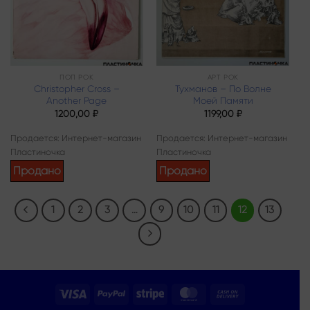
ПОП РОК
АРТ РОК
Christopher Cross –
Тухманов – По Волне
Another Page
Моей Памяти
1200,00
₽
1199,00
₽
Продается: Интернет-магазин
Продается: Интернет-магазин
Пластиночка
Пластиночка
Продано
Продано
1
2
3
…
9
10
11
12
13
Visa
PayPal
Stripe
MasterCard
Cash
On