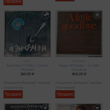
Продано
Add to
Add to
wishlist
wishlist
РОК
БАЛЛАДЫ
Трио Фэн-О-Мэн – Caviar
Roger Whittaker – A Little
Malossol
Goodbye
360,00
₽
840,00
₽
Продается: Интернет-магазин
Продается: Интернет-магазин
Пластиночка
Пластиночка
Продано
Продано