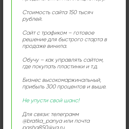
ОПИСАНИЕ
Стоимость сайта 150 тысяч
рублей.
Виниловая пластинка Stereo Type – I’ll Be Around
представляет собой стильный релиз в жанрах хаус и
Сайт с трафиком – готовое
брейкс, выпущенный в 2003 году на немецком лейбле
решение для быстрого старта в
Urban. Этот 12-дюймовый винил сочетает в себе
продаже винила.
глубокие грувы, ритмичные брейки и энергичное
хаус-звучание, что делает его отличным выбором
Обучу – как управлять сайтом,
как для диджеев, так и для ценителей электронной
где покупать пластинки и т.д.
музыки начала 2000-х.
Бизнес высокомаржинальный
,
прибыль 300 процентов и выше.
Не упусти свой шанс!
ДЕТАЛИ
Для связи: телеграмм
@bratka_panya или почта
ЛЕЙБЛ
Urban
pasha850@ya.ru