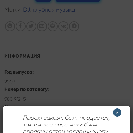
Метки:
DJ
,
клубная музыка
ИНФОРМАЦИЯ
Год выпуска:
2003
Номер по каталогу:
980 912-5
Страна:
×
Германия
Проект закрыт. Сайт продается,
так как все пластинки были
проданы оптом коллекционеру.