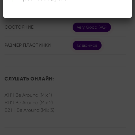
ИСПОЛНИТЕЛЬ
Stereo Type
СОСТОЯНИЕ
Very Good (VG)
РАЗМЕР ПЛАСТИНКИ
12 дюймов
СЛУШАТЬ ОНЛАЙН:
A1 I’ll Be Around (Mix 1)
B1 I’ll Be Around (Mix 2)
B2 I’ll Be Around (Mix 3)