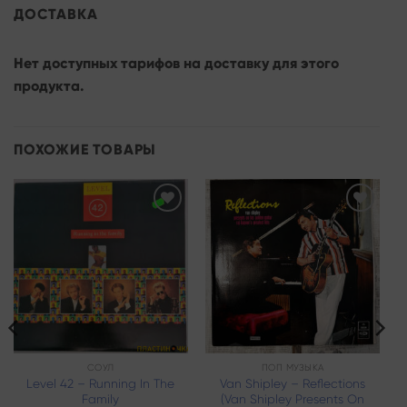
ДОСТАВКА
Нет доступных тарифов на доставку для этого
продукта.
ПОХОЖИЕ ТОВАРЫ
Add to
Add to
wishlist
wishlist
СОУЛ
ПОП МУЗЫКА
Level 42 – Running In The
Van Shipley – Reflections
Family
(Van Shipley Presents On