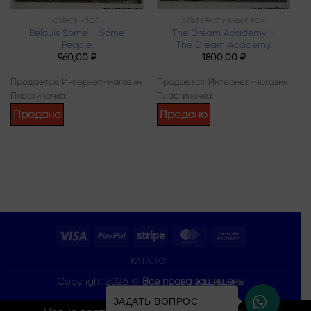
СИНТИ-ПОП
АЛЬТЕРНАТИВНЫЙ РОК
Belouis Some – Some
The Dream Academy –
People
The Dream Academy
960,00
₽
1800,00
₽
Продается: Интернет-магазин
Продается: Интернет-магазин
Пластиночка
Пластиночка
Продано
Продано
Visa
PayPal
Stripe
MasterCard
Cash
On
КАТАЛОГ
Delivery
Copyright 2026 ©
Все права защищены
ЗАДАТЬ ВОПРОС