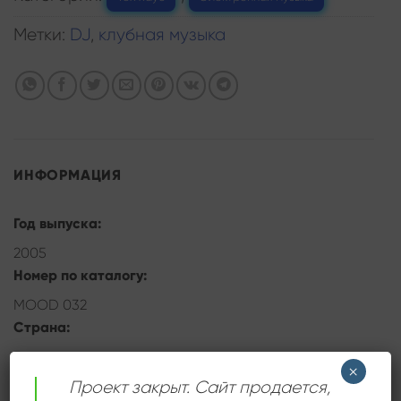
Метки:
DJ
,
клубная музыка
ИНФОРМАЦИЯ
Год выпуска:
2005
Номер по каталогу:
MOOD 032
Страна:
Германия
×
Проект закрыт. Сайт продается,