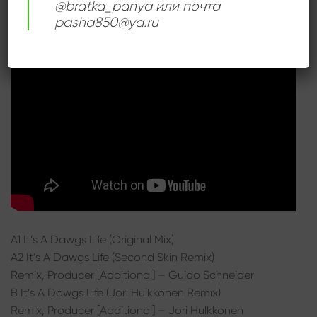
@bratka_panya или почта
pasha850@ya.ru
A1 It’s A Dawgs Life (Original Mix)
A2 It’s A Dawgs Life (Second Skin Remix)
Remix, Producer [Additional] – Guido Schneider
B It’s A Dawgs Life (Jori Hulkkonen Remix)
Remix, Producer [Additional] – Jori Hulkkonen