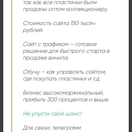
так как все пластинки были
ДЕТАЛИ
проданы оптом коллекционеру.
Стоимость сайта 150 тысяч
ЛЕЙБЛ
Moodmusic
рублей.
Сайт с трафиком – готовое
ИСПОЛНИТЕЛЬ
2 Dawgs
решение для быстрого старта в
продаже винила.
СОСТОЯНИЕ
Very Good (VG)
Обучу – как управлять сайтом,
где покупать пластинки и т.д.
РАЗМЕР ПЛАСТИНКИ
12 дюймов
Бизнес высокомаржинальный
,
прибыль 300 процентов и выше.
Не упусти свой шанс!
СЛУШАТЬ ОНЛАЙН:
Для связи: телеграмм