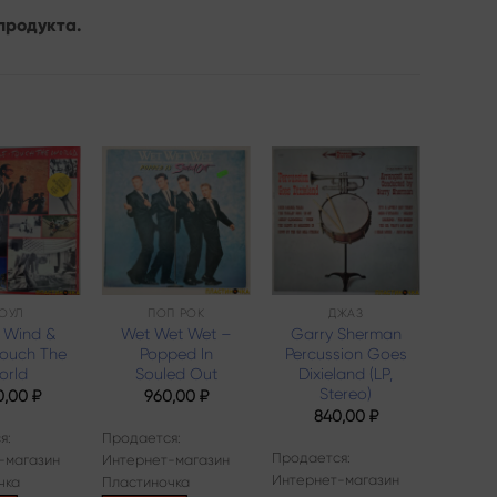
продукта.
Add to
Add to
Add to
wishlist
wishlist
wishlist
ОУЛ
ПОП РОК
ДЖАЗ
, Wind &
Wet Wet Wet –
Garry Sherman
Кр
Touch The
Popped In
Percussion Goes
Б
orld
Souled Out
Dixieland (LP,
О
Stereo)
0,00
₽
960,00
₽
8
840,00
₽
я:
Продается:
Продает
Продается:
-магазин
Интернет-магазин
Интерн
Интернет-магазин
чка
Пластиночка
Пласти