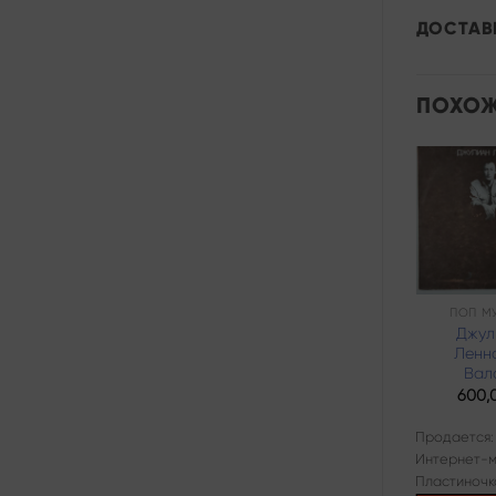
ДОСТАВ
ПОХОЖ
Add to
wishlist
РОК
ПОП М
Мастер – С
Джул
Петлей На Шее
Ленн
Вал
840,00
₽
600,
Продается:
Продается:
Интернет-магазин
Интернет-м
Пластиночка
Пластиночк
Продано