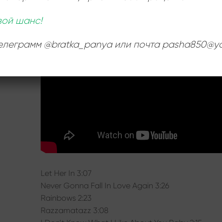
Ь
:
вой шанс!
телеграмм @bratka_panya или почта pasha850@ya
Let Her In 3:07
Never Gonna Fall In Love Again 3:26
Rainbows 2:23
Razzamatazz 3:08