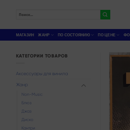
Skip
to
Искать:
content
МАГАЗИН
ЖАНР
ПО СОСТОЯНИЮ
ПО ЦЕНЕ
ФО
КАТЕГОРИИ ТОВАРОВ
Аксессуары для винила
Жанр
Non-Music
Блюз
Джаз
Диско
Кантри