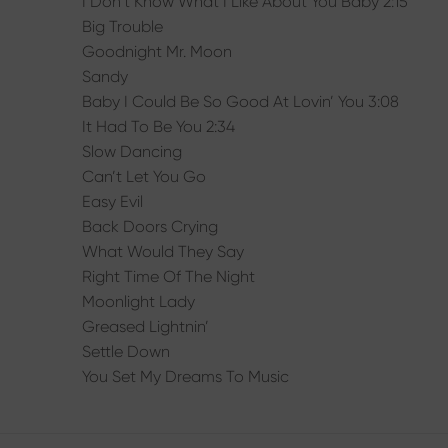
I Don’t Know What I Like About You Baby 2:15
Big Trouble
Goodnight Mr. Moon
Sandy
Baby I Could Be So Good At Lovin’ You 3:08
It Had To Be You 2:34
Slow Dancing
Can’t Let You Go
Easy Evil
Back Doors Crying
What Would They Say
Right Time Of The Night
Moonlight Lady
Greased Lightnin’
Settle Down
You Set My Dreams To Music