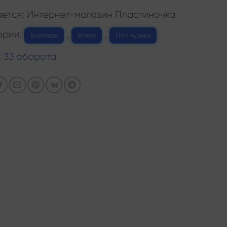
ется: Интернет-магазин Пластиночка
ории:
,
,
Баллады
Вокал
Поп музыка
:
33 оборота