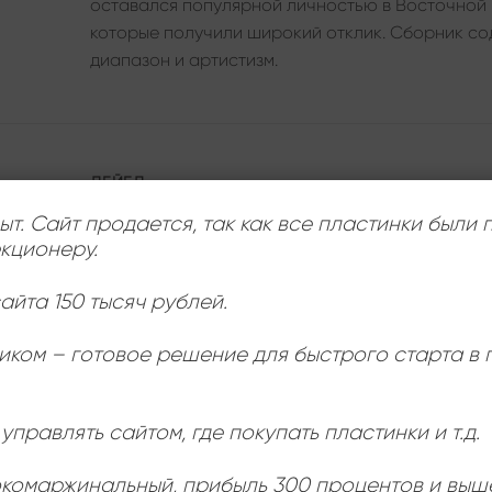
оставался популярной личностью в Восточной 
которые получили широкий отклик. Сборник со
диапазон и артистизм.
ЛЕЙБЛ
ыт. Сайт продается, так как все пластинки были
кционеру.
ИСПОЛНИТЕЛЬ
айта 150 тысяч рублей.
СОСТОЯНИЕ
иком – готовое решение для быстрого старта в
РАЗМЕР ПЛАСТИНКИ
управлять сайтом, где покупать пластинки и т.д.
окомаржинальный
, прибыль 300 процентов и выш