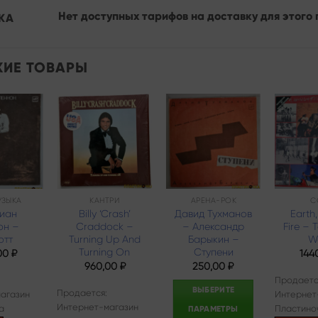
Нет доступных тарифов на доставку для этого 
КА
ИЕ ТОВАРЫ
Add to
Add to
Add to
wishlist
wishlist
wishlist
УЗЫКА
КАНТРИ
АРЕНА-РОК
С
иан
Billy ‘Crash’
Давид Тухманов
Earth
он –
Craddock –
– Александр
Fire – 
отт
Turning Up And
Барыкин –
W
Turning On
Ступени
00
₽
144
960,00
₽
250,00
₽
Продаетс
ВЫБЕРИТЕ
Продается:
агазин
Интернет
Интернет-магазин
а
Пластино
ПАРАМЕТРЫ