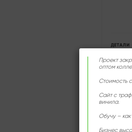
ДЕТАЛИ
Проект закр
оптом колле
Стоимость с
Сайт с траф
винила.
Обучу – как 
Бизнес выс