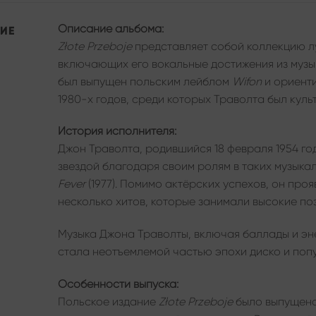
Описание альбома:
ИЕ
Złote Przeboje
представляет собой коллекцию л
включающих его вокальные достижения из музы
был выпущен польским лейблом
Wifon
и ориенти
1980-х годов, среди которых Траволта был куль
История исполнителя:
Джон Траволта, родившийся 18 февраля 1954 го
звездой благодаря своим ролям в таких музыка
Fever
(1977). Помимо актёрских успехов, он проя
несколько хитов, которые занимали высокие по
Музыка Джона Траволты, включая баллады и эн
стала неотъемлемой частью эпохи диско и попу
Особенности выпуска:
Польское издание
Złote Przeboje
было выпущено 