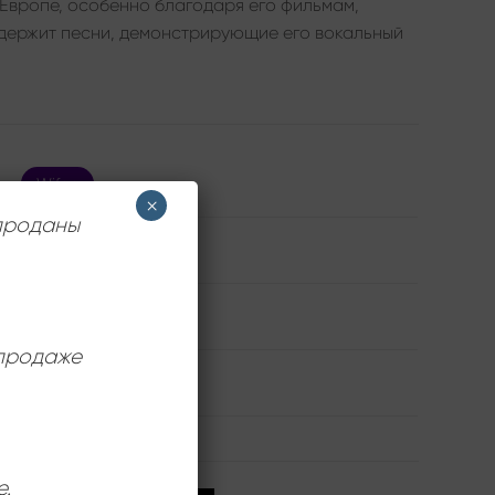
Европе, особенно благодаря его фильмам,
держит песни, демонстрирующие его вокальный
Wifon
×
 проданы
John Travolta
Near Mint (NM/M-)
 продаже
12 дюймов
е.