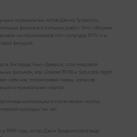
учших музыкальных хитов Джона Траволты,
кальных фильмов и сольных работ. Этот сборник
рован на поклонников поп-культуры 1970-х и
товой фигурой.
да в Энглвуде, Нью-Джерси, стал мировой
льных фильмах, как
Grease
(1978) и
Saturday Night
вил себя как талантливый певец, записав
зиции в музыкальных чартах.
ергичные композиции в стиле мюзик-холла,
лярной культуры тех лет.
в 1990 году, когда Джон Траволта всё ещё