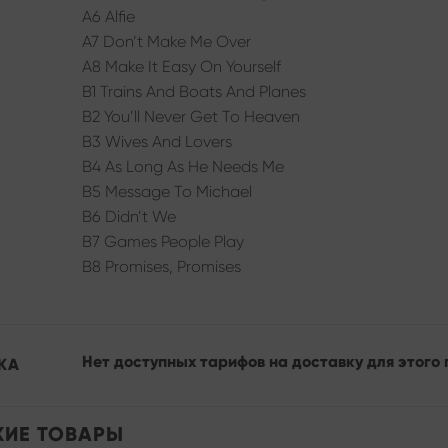
A6 Alfie
A7 Don’t Make Me Over
A8 Make It Easy On Yourself
B1 Trains And Boats And Planes
B2 You’ll Never Get To Heaven
B3 Wives And Lovers
B4 As Long As He Needs Me
B5 Message To Michael
B6 Didn’t We
B7 Games People Play
B8 Promises, Promises
Нет доступных тарифов на доставку для этого 
КА
ИЕ ТОВАРЫ