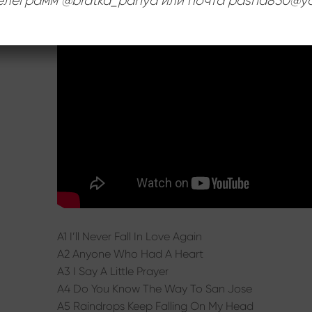
телеграмм @bratka_panya или почта pasha850@ya
:
A1 I’ll Never Fall In Love Again
A2 Anyone Who Had A Heart
A3 I Say A Little Prayer
A4 Do You Know The Way To San Jose
A5 Raindrops Keep Falling On My Head