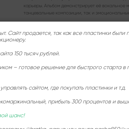
карьеры. Альбом демонстрирует её вокальное м
танцевальные композиции, так и эмоциональны
ыт. Сайт продается, так как все пластинки были
кционеру.
ЛЕЙБЛ
айта 150 тысяч рублей.
ИСПОЛНИТЕЛЬ
иком – готовое решение для быстрого старта в
СОСТОЯНИЕ
управлять сайтом, где покупать пластинки и т.д.
РАЗМЕР ПЛАСТИНКИ
окомаржинальный
, прибыль 300 процентов и выш
вой шанс!
Ь