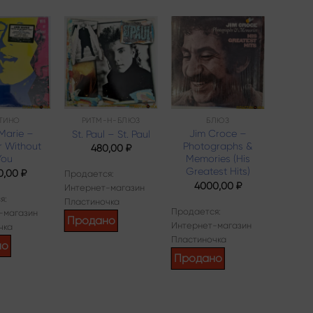
Add to
Add to
Add to
wishlist
wishlist
wishlist
ТИНО
РИТМ-Н-БЛЮЗ
БЛЮЗ
П
Marie –
Jim Croce –
Huey
St. Paul – St. Paul
r Without
Photographs &
Th
480,00
₽
You
Memories (His
Greatest Hits)
0,00
₽
9
Продается:
4000,00
₽
Интернет-магазин
я:
Продает
Пластиночка
Продается:
-магазин
Интерн
Продано
Интернет-магазин
чка
Пласти
Пластиночка
но
Прод
Продано