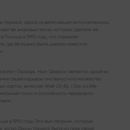
н Уорwick, одной из величайших исполнительниц
чает её знаковые песни, которые сделали её
в Польше в 1990 году, что отражает
е, где её музыка была широко известна
м.
да в Ист-Орандж, Нью-Джерси, является одной из
ение своей карьеры она выпустила множество
вых чартах, включая
Walk On By
,
I Say a Little
никальный голос и способность передавать
зыки.
ьше в 1990 году. Это был сборник, который
х, когда Дионн Уорwick была на пике своей