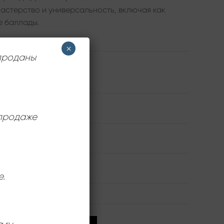
астерство и универсальность, включая как
е баллады.
×
 проданы
Wifon
Dionne Warwick
 продаже
Near Mint (NM/M-)
12 дюймов
е.