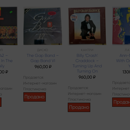
Add to
Add to
Add to
wishlist
wishlist
wishlist
УЛ
ДИСКО
КАНТРИ
ЛА
 42 –
The Gap Band –
Billy ‘Crash’
Ann-
 In The
Gap Band VI
Craddock –
With O
ily
Turning Up And
960,00
₽
Turning On
,00
₽
130
960,00
₽
Продается:
Продаетс
Интернет-магазин
Продается:
агазин
Интернет
Пластиночка
Интернет-магазин
а
Пластино
Продано
Пластиночка
о
Прода
Продано