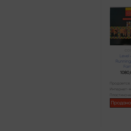
Add to
wishlist
ДЖАЗ
СО
Garry Sherman
Level
Percussion Goes
Running
Dixieland (LP,
Fam
Stereo)
1080
840,00
₽
Продается:
Продается:
Интернет-м
Интернет-магазин
Пластиночк
Пластиночка
Продан
Продано