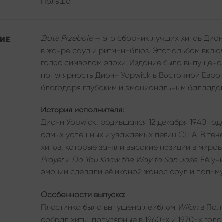
Польша
Złote Przeboje
— это сборник лучших хитов Дион
ИЕ
в жанре соул и ритм-н-блюз. Этот альбом вклю
голос символом эпохи. Издание было выпущено 
популярность Дионн Уорwick в Восточной Европ
благодаря глубоким и эмоциональным баллада
История исполнителя:
Дионн Уорwick, родившаяся 12 декабря 1940 го
самых успешных и уважаемых певиц США. В теч
хитов, которые заняли высокие позиции в миро
Prayer
и
Do You Know the Way to San Jose
. Её у
эмоции сделали её иконой жанра соул и поп-му
Особенности выпуска:
Пластинка была выпущена лейблом
Wifon
в Пол
собрал хиты, популярные в 1960-х и 1970-х года