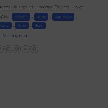
ется: Интернет-магазин Пластиночка
орий:
,
,
,
Баллады
Вокал
Поп музыка
,
,
-блюз
Соул
Фанк
:
33 оборота