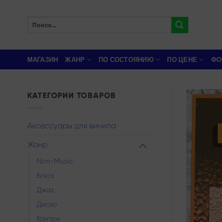
Skip
to
Искать:
content
МАГАЗИН
ЖАНР
ПО СОСТОЯНИЮ
ПО ЦЕНЕ
ФО
КАТЕГОРИИ ТОВАРОВ
Аксессуары для винила
Жанр
Non-Music
Блюз
Джаз
Диско
Кантри