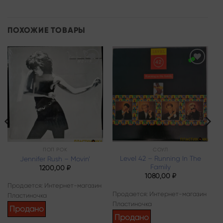
ПОХОЖИЕ ТОВАРЫ
Add to
Add to
wishlist
wishlist
ПОП РОК
СОУЛ
Level 42 – Running In The
Jennifer Rush – Movin’
Family
1200,00
₽
1080,00
₽
Продается: Интернет-магазин
Продается: Интернет-магазин
Пластиночка
Пластиночка
Продано
Продано