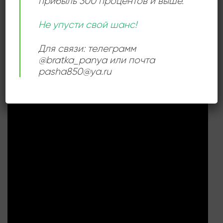
прибыль 300 процентов и выше.
РАЗМЕР ПЛАСТИНКИ
12 дюймов
Не упусти свой шанс!
Для связи: телеграмм
@bratka_panya или почта
СЛУШАТЬ ОНЛАЙН:
pasha850@ya.ru