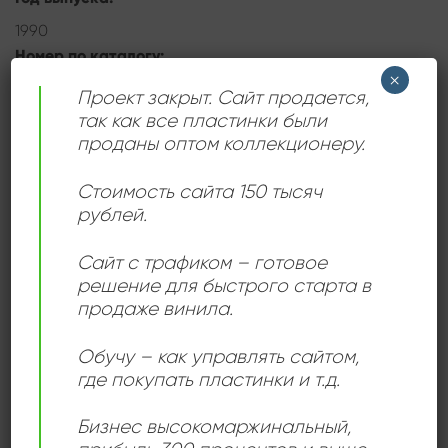
1990
Номер по каталогу:
×
С60 29739 002
Проект закрыт. Сайт продается,
Страна:
так как все пластинки были
проданы оптом коллекционеру.
СССР
Стоимость сайта 150 тысяч
рублей.
ДЕТАЛИ
Сайт с трафиком – готовое
решение для быстрого старта в
ЛЕЙБЛ
Мелодия
продаже винила.
Обучу – как управлять сайтом,
ИСПОЛНИТЕЛЬ
Алексей Глызин
где покупать пластинки и т.д.
СОСТОЯНИЕ
Very Good (VG)
Бизнес высокомаржинальный
,