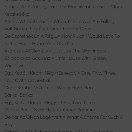
Huncut Az A Toronyóra = The Mischiveous Tower-Clock
Kecskebéka
Amikor A Levél Lehull = When The Leaves Are Falling
Volt Nekem Egy Gerlicém = I Had A Dove
De Szeretnék Én A Régi… = How Much I Would Love To
Kertes Ház = House And Garden
Akárcsak A Fülemüle = Just Like The Nightingale
Zöldablakos Kicsi Ház = Little House With Green
Windows
Egy, Kettő, Három, Négy (Zenekar) = One, Two, Three,
Four (With Orchestra)
Cudar Ember Voltam = I Was A Hard Man
Sárika, Sárika
Egy, Kettő, Három, Négy = One, Two, Three
Zöldbe Borult Nyár Elején = Green Summer
De Kár Az Olyan Legényért = What A Shame For Such A
Boy
Csipkés Az Én Selyem Szoknyám = My Silken Shirt Is