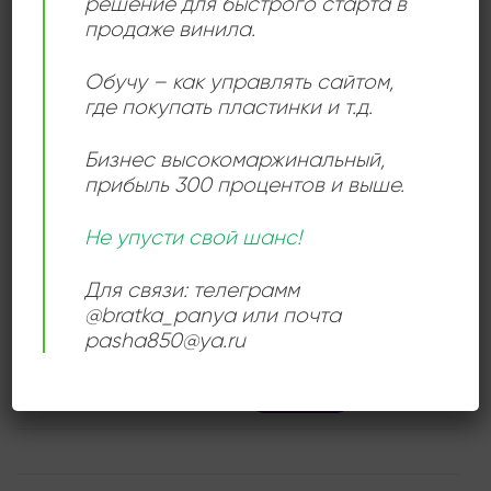
решение для быстрого старта в
Hungarian Songs (Kondor Ernö Dalai)!
продаже винила.
Обучу – как управлять сайтом,
где покупать пластинки и т.д.
ДЕТАЛИ
Бизнес высокомаржинальный
,
прибыль 300 процентов и выше.
ЛЕЙБЛ
Qualiton
Не упусти свой шанс!
ИСПОЛНИТЕЛЬ
Kondor Ernő
Для связи: телеграмм
@bratka_panya или почта
СОСТОЯНИЕ
Near Mint (NM/M-)
pasha850@ya.ru
РАЗМЕР ПЛАСТИНКИ
12 дюймов