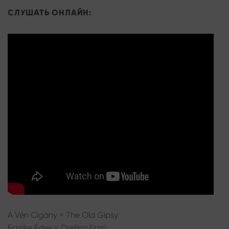
СЛУШАТЬ ОНЛАЙН:
A Vén Cigány = The Old Gipsy
Erzsike Édes = Darling Erzsi