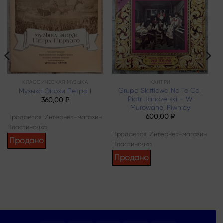
Add to
Add to
wishlist
wishlist
КЛАССИЧЕСКАЯ МУЗЫКА
КАНТРИ
Grupa Skifflowa No To Co I
Музыка Эпохи Петра I
Piotr Janczerski – W
360,00
₽
Murowanej Piwnicy
600,00
₽
Продается: Интернет-магазин
Пластиночка
Продается: Интернет-магазин
Продано
Пластиночка
Продано