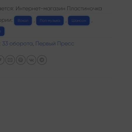
ется: Интернет-магазин Пластиночка
ории:
,
,
,
Вокал
Поп музыка
Шансон
р
:
33 оборота
,
Первый Пресс