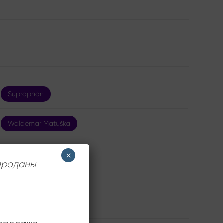
Supraphon
Waldemar Matuška
12 дюймов
×
 проданы
Very Good Plus (VG+)