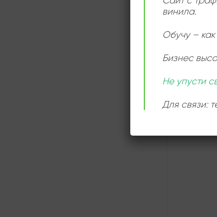
Сайт с траф
винила.
СЛУШАТ
ОНЛАЙН
Обучу – как 
Бизнес выс
Не упусти с
Для связи: 