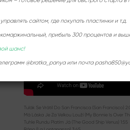
иком – готовое решение для быстрого старта в
Ь
:
управлять сайтом, где покупать пластинки и т.д.
окомаржинальный
, прибыль 300 процентов и выш
вой шанс!
телеграмм @bratka_panya или почта pasha850@ya
Tulák Se Vrátil Do San Francisca (San Francisco) 2:
Má Láska Je Za Velkou Louží (My Bonnie Is Over T
Tuhle Rundu Platím Já (The Good Ship Venus) 1:55
Ráno (La Lontananza) 3:45