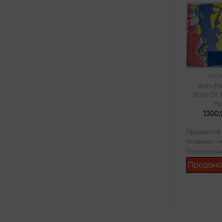
Add to
wishlist
РОК
ЛАТ
Ann-Ma
Paul King – Joy
With Or 
1200,00
₽
Yo
1300
Продается:
Интернет-магазин
Продается:
Пластиночка
Интернет-м
Продано
Пластиночк
Продан