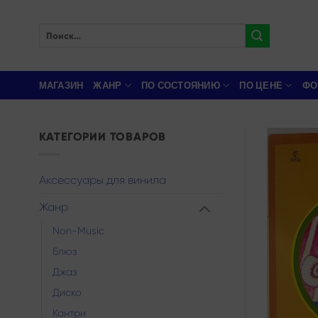
Skip
to
Искать:
content
МАГАЗИН
ЖАНР
ПО СОСТОЯНИЮ
ПО ЦЕНЕ
ФО
КАТЕГОРИИ ТОВАРОВ
Аксессуары для винила
Жанр
Non-Music
Блюз
Джаз
Диско
Кантри