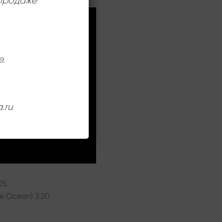
 продаже
е.
.ru
05
he Ocean) 3:20