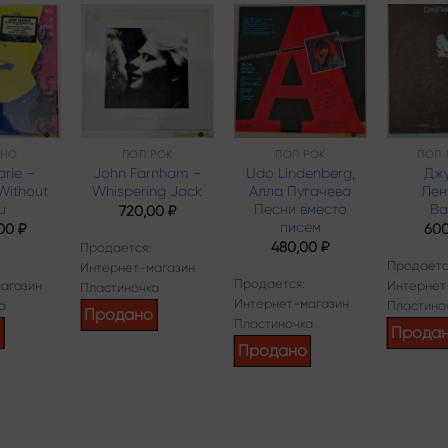
Add to
Add to
Add to
wishlist
wishlist
wishlist
ИНО
ПОП РОК
ПОП РОК
ПОП 
rie –
John Farnham –
Udo Lindenberg,
Дж
Without
Whispering Jack
Алла Пугачева
Лен
u
Песни вместо
Ва
720,00
₽
писем
,00
₽
60
480,00
₽
Продается:
Продаетс
Интернет-магазин
Продается:
агазин
Интернет
Пластиночка
Интернет-магазин
а
Пластино
Продано
Пластиночка
о
Прода
Продано