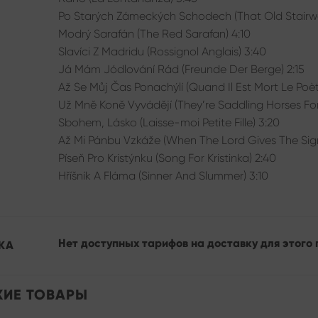
Po Starých Zámeckých Schodech (That Old Stairwa
Modrý Sarafán (The Red Sarafan) 4:10
Slavíci Z Madridu (Rossignol Anglais) 3:40
Já Mám Jódlování Rád (Freunde Der Berge) 2:15
Až Se Můj Čas Ponachýlí (Quand Il Est Mort Le Poèt
Už Mně Koně Vyvádějí (They’re Saddling Horses F
Sbohem, Lásko (Laisse-moi Petite Fille) 3:20
Až Mi Pánbu Vzkáže (When The Lord Gives The Sign
Píseň Pro Kristýnku (Song For Kristinka) 2:40
Hříšník A Fláma (Sinner And Slummer) 3:10
Нет доступных тарифов на доставку для этого 
КА
ИЕ ТОВАРЫ