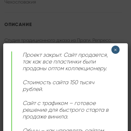
Чехословакия
ОПИСАНИЕ
Студия традиционного джаза из Праги. Репресс.
×
Проект закрыт. Сайт продается,
так как все пластинки были
проданы оптом коллекционеру.
ДЕТАЛИ
Стоимость сайта 150 тысяч
рублей.
ЛЕЙБЛ
Supraphon
Сайт с трафиком – готовое
ИСПОЛНИТЕЛЬ
Traditional Jazz Studio
решение для быстрого старта в
продаже винила.
СОСТОЯНИЕ
Near Mint (NM/M-)
Обучу – как управлять сайтом,