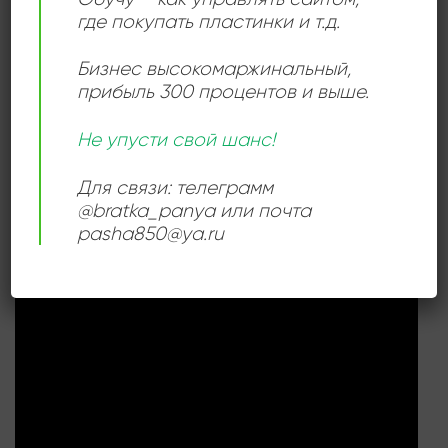
где покупать пластинки и т.д.
РАЗМЕР ПЛАСТИНКИ
12 дюймов
Бизнес высокомаржинальный
,
прибыль 300 процентов и выше.
Не упусти свой шанс!
СЛУШАТЬ ОНЛАЙН:
Для связи: телеграмм
@bratka_panya или почта
pasha850@ya.ru