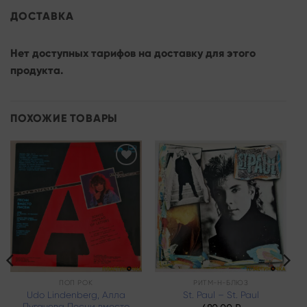
ДОСТАВКА
Нет доступных тарифов на доставку для этого
продукта.
ПОХОЖИЕ ТОВАРЫ
Add to
Add to
wishlist
wishlist
ПОП РОК
РИТМ-Н-БЛЮЗ
Udo Lindenberg, Алла
St. Paul – St. Paul
Пугачева Песни вместо