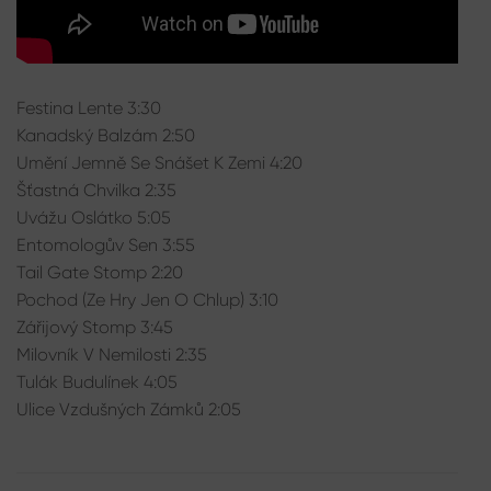
Festina Lente 3:30
Kanadský Balzám 2:50
Umění Jemně Se Snášet K Zemi 4:20
Šťastná Chvilka 2:35
Uvážu Oslátko 5:05
Entomologův Sen 3:55
Tail Gate Stomp 2:20
Pochod (Ze Hry Jen O Chlup) 3:10
Zářijový Stomp 3:45
Milovník V Nemilosti 2:35
Tulák Budulínek 4:05
Ulice Vzdušných Zámků 2:05