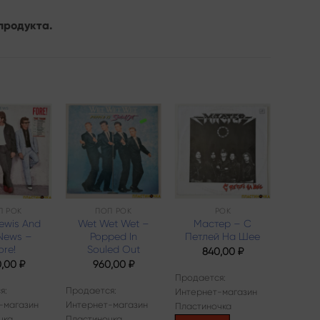
продукта.
Add to
Add to
Add to
wishlist
wishlist
wishlist
П РОК
ПОП РОК
РОК
ewis And
Wet Wet Wet –
Мастер – С
Bil
News –
Popped In
Петлей На Шее
Cr
ore!
Souled Out
Turn
840,00
₽
Tu
0,00
₽
960,00
₽
9
Продается:
я:
Продается:
Интернет-магазин
Продает
-магазин
Интернет-магазин
Пластиночка
Интерн
чка
Пластиночка