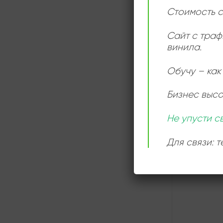
Стоимость с
Сайт с траф
винила.
СЛУШАТ
ОНЛАЙН
Обучу – как 
Бизнес выс
Не упусти с
Для связи: 