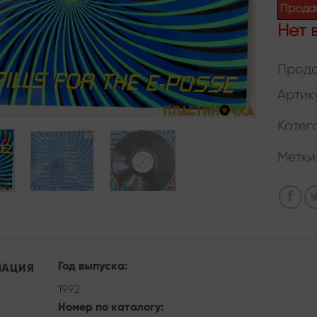
Прода
Нет 
Прода
Артик
Катег
Метки
Год выпуска:
МАЦИЯ
1992
Номер по каталогу: