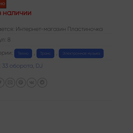
но
в наличии
ется: Интернет-магазин Пластиночка
ул:
8
ории:
,
,
Техно
Транс
Электронная музыка
:
33 оборота
,
DJ