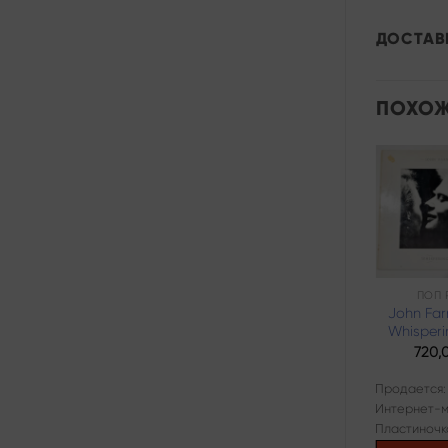
ДОСТАВ
ПОХОЖ
Add to
wishlist
ПРОГ-РОК
ПОП 
Paul McCartney
John Fa
– Flowers In The
Whisperi
Dirt
720,
700,00
₽
Продается:
Продается:
Интернет-м
Интернет-магазин
Пластиночк
Пластиночка