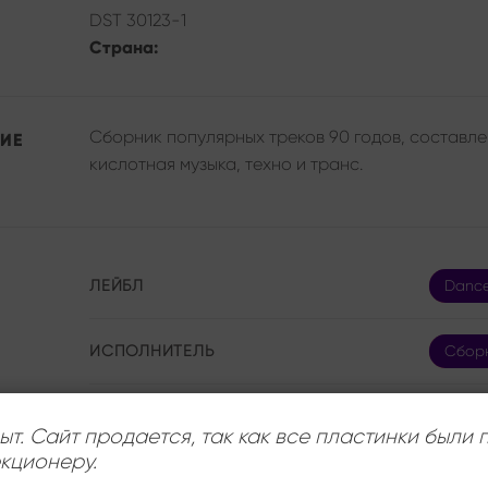
DST 30123-1
Страна:
Сборник популярных треков 90 годов, составле
ИЕ
кислотная музыка, техно и транс.
ЛЕЙБЛ
Dance
ИСПОЛНИТЕЛЬ
Сбор
СОСТОЯНИЕ
Near 
ыт. Сайт продается, так как все пластинки были
кционеру.
РАЗМЕР ПЛАСТИНКИ
12 дю