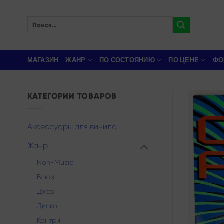
Skip
to
Искать:
content
МАГАЗИН
ЖАНР
ПО СОСТОЯНИЮ
ПО ЦЕНЕ
ФО
КАТЕГОРИИ ТОВАРОВ
Аксессуары для винила
Жанр
Non-Music
Блюз
Джаз
Диско
Кантри