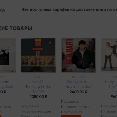
Нет доступных тарифов на доставку для этого 
КА
ИЕ ТОВАРЫ
Add to
Add to
Add to
wishlist
wishlist
wishlist
РОК
СОУЛ
ПОП РОК
ПО
rnham –
Level 42 –
Corey Hart –
Huey L
ng Jack
Running In The
Boy In The Box
The 
Family
F
00
₽
2400,00
₽
1080,00
₽
96
Продается:
Продается:
Продаетс
агазин
Интернет-магазин
Интернет-магазин
Интернет
а
Пластиночка
Пластиночка
Пластино