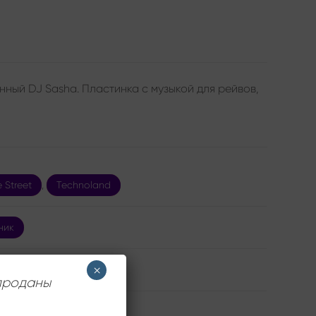
нный DJ Sasha. Пластинка с музыкой для рейвов,
 Street
,
Technoland
ник
×
Mint (NM/M-)
 проданы
ймов