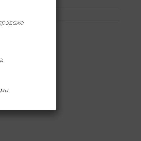
 продаже
 Mix) 5:30
е.
 5:55
.ru