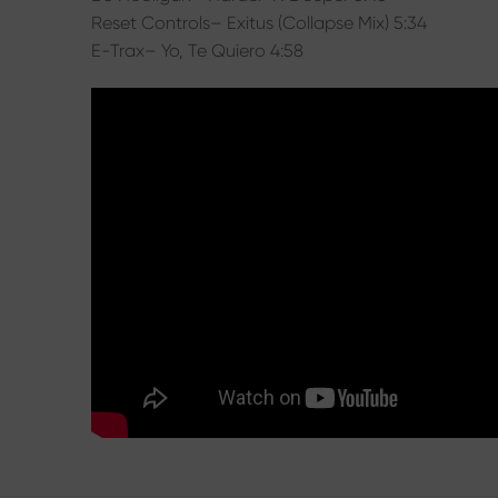
Reset Controls– Exitus (Collapse Mix) 5:34
E-Trax– Yo, Te Quiero 4:58