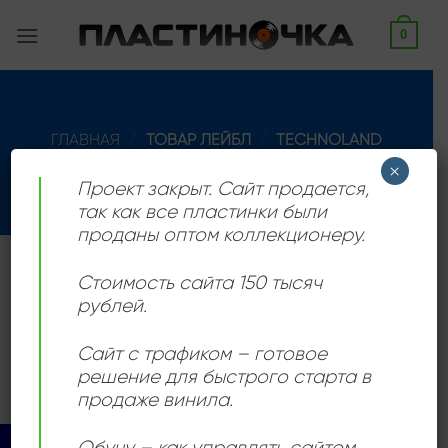
Skip
0
to
content
ГЛАВНАЯ
/
ТОВАР ЛЕЙБЛ
/
TECHNOLAND
×
ФИЛЬТРАЦИЯ
Проект закрыт. Сайт продается,
так как все пластинки были
проданы оптом коллекционеру.
Саблейбл DanceStreet, существовал с 1990 по 1996
Стоимость сайта 150 тысяч
год.
рублей.
Товаров, соответствующих вашему запросу, не
Сайт с трафиком – готовое
обнаружено.
решение для быстрого старта в
продаже винила.
Обучу – как управлять сайтом,