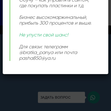
Visa
PayPal
Stripe
MasterCard
Cash
где покупать пластинки и т.д.
On
КАТАЛОГ
Delivery
Бизнес высокомаржинальный
,
Copyright 2026 ©
Все права защищены
прибыль 300 процентов и выше.
Новые поступления каждый день
Закрыть
Не упусти свой шанс!
Для связи: телеграмм
@bratka_panya или почта
pasha850@ya.ru
ЗАДАТЬ ВОПРОС