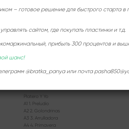
:
иком – готовое решение для быстрого старта в
управлять сайтом, где покупать пластинки и т.д.
окомаржинальный
, прибыль 300 процентов и выш
вой шанс!
телеграмм @bratka_panya или почта pasha850@ya
Platero Y Yo
A1 1. Preludio
A2 2. Golondrinas
A3 3. Arrulladora
A4 4. Primavera