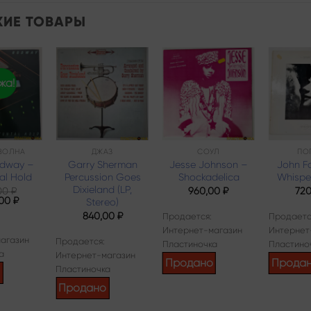
ИЕ ТОВАРЫ
жа!
Add to
Add to
Add to
wishlist
wishlist
wishlist
ВОЛНА
ДЖАЗ
СОУЛ
ПО
odway –
Garry Sherman
Jesse Johnson –
John F
al Hold
Percussion Goes
Shockadelica
Whispe
Dixieland (LP,
00
₽
960,00
₽
72
оначальная
Текущая
,00
₽
Stereo)
цена:
840,00
₽
Продается:
Продаетс
авляла
1000,00 ₽.
00 ₽.
Интернет-магазин
Интернет
агазин
Продается:
Пластиночка
Пластино
а
Интернет-магазин
Продано
Прода
Пластиночка
о
Продано