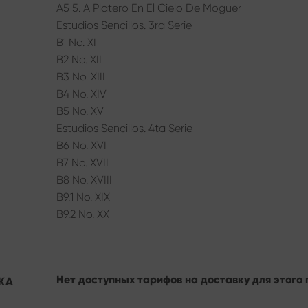
A5 5. A Platero En El Cielo De Moguer
Estudios Sencillos. 3ra Serie
B1 No. XI
B2 No. XII
B3 No. XIII
B4 No. XIV
B5 No. XV
Estudios Sencillos. 4ta Serie
B6 No. XVI
B7 No. XVII
B8 No. XVIII
B9.1 No. XIX
B9.2 No. XX
Нет доступных тарифов на доставку для этого 
КА