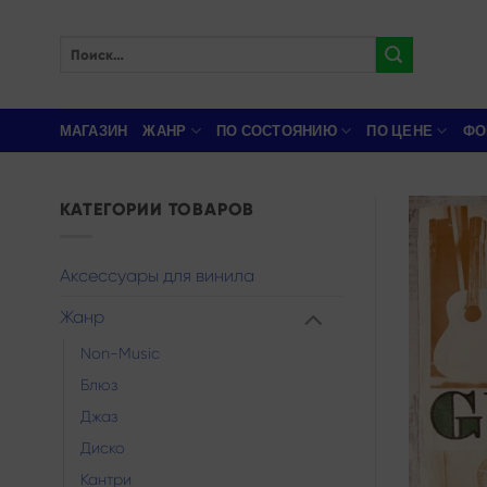
Skip
to
Искать:
content
МАГАЗИН
ЖАНР
ПО СОСТОЯНИЮ
ПО ЦЕНЕ
ФО
КАТЕГОРИИ ТОВАРОВ
Аксессуары для винила
Жанр
Non-Music
Блюз
Джаз
Диско
Кантри