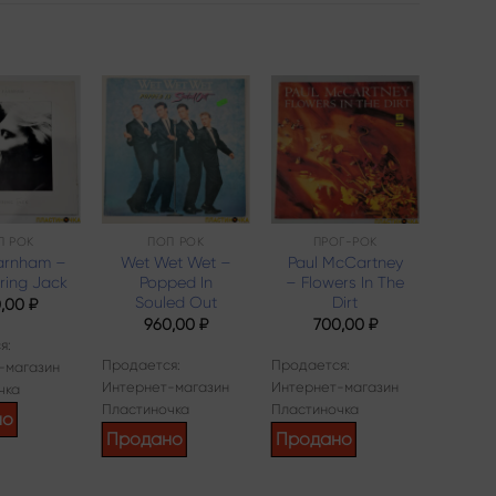
Add to
Add to
Add to
wishlist
wishlist
wishlist
П РОК
ПОП РОК
ПРОГ-РОК
П
arnham –
Wet Wet Wet –
Paul McCartney
The B
ring Jack
Popped In
– Flowers In The
Col
Souled Out
Dirt
Beat
0,00
₽
960,00
₽
700,00
₽
3
я:
Продается:
Продается:
Продает
-магазин
Интернет-магазин
Интернет-магазин
Интерн
чка
Пластиночка
Пластиночка
Пласти
но
Продано
Продано
Прод