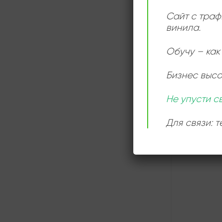
ОНЛАЙН
Сайт с траф
винила.
Обучу – как 
Бизнес выс
Не упусти с
Для связи: 