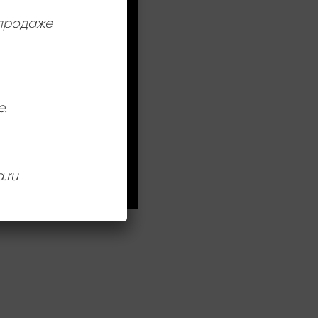
 продаже
е.
.ru