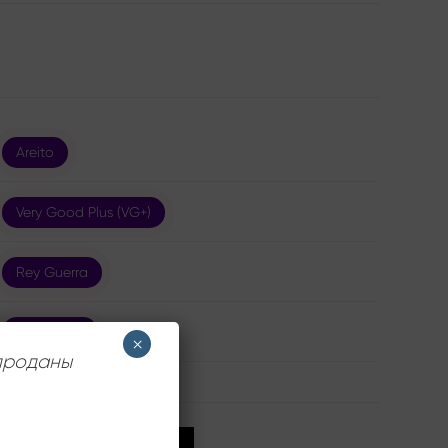
Areito
Very Good Plus (VG+)
Rey Guerra
12 дюймов
×
 проданы