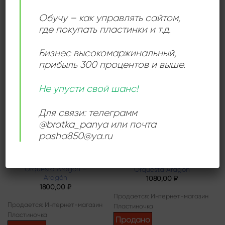
Продается: Интернет-магазин
Продается: Интернет-магазин
Обучу – как управлять сайтом,
Пластиночка
Пластиночка
где покупать пластинки и т.д.
Продано
Продано
Бизнес высокомаржинальный
,
прибыль 300 процентов и выше.
Add to
Add to
Не упусти свой шанс!
wishlist
wishlist
Для связи: телеграмм
@bratka_panya или почта
pasha850@ya.ru
БОЛЕРО
АФРО-КУБИНСКАЯ МУЗЫКА
Orquesta Aragon –
Orquesta Aragon
Aragón
1080,00
₽
1800,00
₽
Продается: Интернет-магазин
Продается: Интернет-магазин
Пластиночка
Пластиночка
Продано