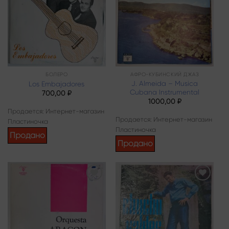
wishlist
wishlist
БОЛЕРО
АФРО-КУБИНСКИЙ ДЖАЗ
J. Almeida – Musica
Los Embajadores
Cubana Instrumental
700,00
₽
1000,00
₽
Продается: Интернет-магазин
Продается: Интернет-магазин
Пластиночка
Пластиночка
Продано
Продано
Add to
Add to
wishlist
wishlist