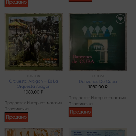
Продано
Add to
Add to
wishlist
wishlist
DANZON
КАНТРИ
Orquesta Aragon – Es La
Danzones De Cuba
Orquesta Aragon
1080,00
₽
1080,00
₽
Продается: Интернет-магазин
Продается: Интернет-магазин
Пластиночка
Пластиночка
Продано
Продано