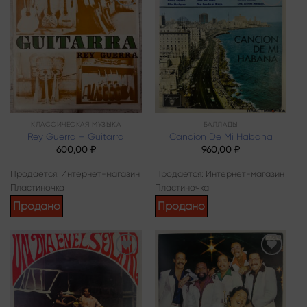
Add to
Add to
wishlist
wishlist
КЛАССИЧЕСКАЯ МУЗЫКА
БАЛЛАДЫ
Rey Guerra – Guitarra
Cancion De Mi Habana
600,00
₽
960,00
₽
Продается: Интернет-магазин
Продается: Интернет-магазин
Пластиночка
Пластиночка
Продано
Продано
Add to
Add to
wishlist
wishlist