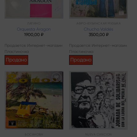
ЛАТИНО
АФРО-КУБИНСКАЯ МУЗЫКА
Orquesta Aragon
Chucho Valdés
1900,00
₽
3500,00
₽
Продается: Интернет-магазин
Продается: Интернет-магазин
Пластиночка
Пластиночка
Продано
Продано
Add to
Add to
wishlist
wishlist
БОСАНОВА
NUEVA CANCION