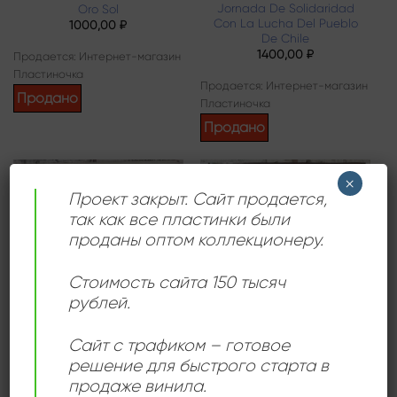
Jornada De Solidaridad
Oro Sol
Con La Lucha Del Pueblo
1000,00
₽
De Chile
1400,00
₽
Продается: Интернет-магазин
Пластиночка
Продается: Интернет-магазин
Продано
Пластиночка
Продано
×
Проект закрыт. Сайт продается,
Add to
Add to
так как все пластинки были
wishlist
wishlist
проданы оптом коллекционеру.
Стоимость сайта 150 тысяч
рублей.
Сайт с трафиком – готовое
БОЛЕРО
ГУАРАЧА
Conjunto Los Latinos – Los
Elena
решение для быстрого старта в
Latinos
3000,00
₽
продаже винила.
1080,00
₽