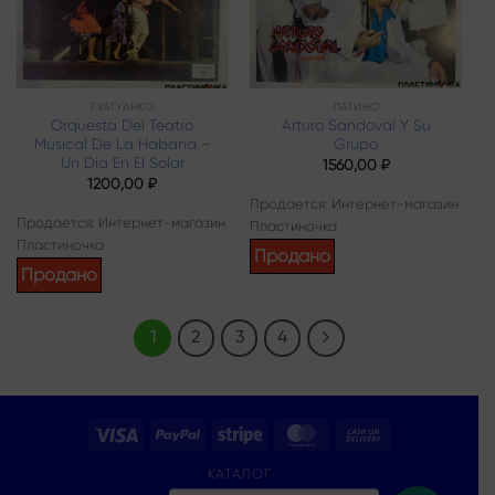
ГУАГУАНКО
ЛАТИНО
Orquesta Del Teatro
Arturo Sandoval Y Su
Musical De La Habana –
Grupo
Un Día En El Solar
1560,00
₽
1200,00
₽
Продается: Интернет-магазин
Продается: Интернет-магазин
Пластиночка
Пластиночка
Продано
Продано
1
2
3
4
Visa
PayPal
Stripe
MasterCard
Cash
On
КАТАЛОГ
Delivery