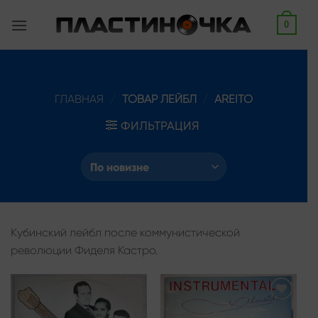
Skip
0
to
content
ГЛАВНАЯ
/
ТОВАР ЛЕЙБЛ
/
AREITO
ФИЛЬТРАЦИЯ
Кубинский лейбл после коммунистической
революции Фиделя Кастро.
Add to
Add to