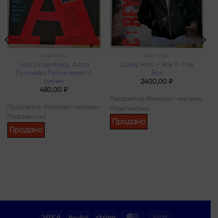
ПОП РОК
ПОП РОК
Udo Lindenberg, Алла
Corey Hart – Boy In The
Пугачева Песни вместо
Box
писем
2400,00
₽
480,00
₽
Продается: Интернет-магазин
Продается: Интернет-магазин
Пластиночка
Пластиночка
Продано
Продано
Visa
PayPal
Stripe
MasterCard
Cash