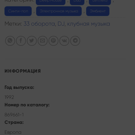
Deep House
Dub
Leftfield
,
,
Синти-поп
Электронная музыка
Эмбиент
Метки:
33 оборота
,
DJ
,
клубная музыка
ИНФОРМАЦИЯ
Год выпуска:
1992
Номер по каталогу:
869661-1
Страна:
Европа