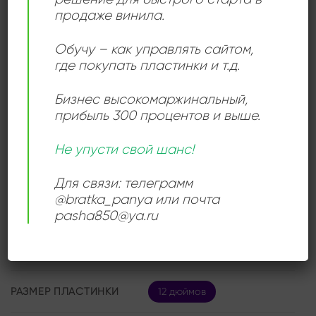
текстуры с плотным басом и ритмичными
продаже винила.
элементами дип-хауса, создавая незабываемое
звуковое путешествие.
Обучу – как управлять сайтом,
где покупать пластинки и т.д.
Бизнес высокомаржинальный
,
прибыль 300 процентов и выше.
ДЕТАЛИ
Не упусти свой шанс!
ЛЕЙБЛ
Boy's Own Productions
Для связи: телеграмм
@bratka_panya или почта
ИСПОЛНИТЕЛЬ
One Dove
pasha850@ya.ru
СОСТОЯНИЕ
Very Good (VG)
РАЗМЕР ПЛАСТИНКИ
12 дюймов