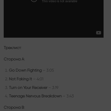
Треклист
:
Сторона A
:
Go Down Fighting
– 3:05
Not Faking It
– 4:01
Turn on Your Receiver
– 3:19
Teenage Nervous Breakdown
– 3:43
Сторона B
: