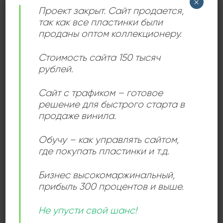
×
всю динамику и силу оригинальной записи.
Проект закрыт. Сайт продается,
так как все пластинки были
Loud’N’Proud
включает в себя один из самых
проданы оптом коллекционеру.
известных треков группы — кавер на песню Joni
Mitchell “This Flight Tonight”, который стал хитом и
Стоимость сайта 150 тысяч
считается одной из самых ярких интерпретаций в
рублей.
истории рока. Альбом также содержит мощные
композиции, такие как “Turn on Your Receiver” и “Go
Сайт с трафиком – готовое
Down Fighting”, которые остаются классикой хард-
решение для быстрого старта в
продаже винила.
рока.
Обучу – как управлять сайтом,
где покупать пластинки и т.д.
ДЕТАЛИ
Бизнес высокомаржинальный
,
прибыль 300 процентов и выше.
ЛЕЙБЛ
Santa Records
Не упусти свой шанс!