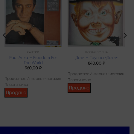
Add to
Add to
wishlist
wishlist
КАНТРИ
НОВАЯ ВОЛНА
Paul Anka – Freedom For
Дети – Группа «Дети»
The World
840,00
₽
960,00
₽
Продается: Интернет-магазин
Продается: Интернет-магазин
Пластиночка
Пластиночка
Продано
Продано