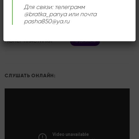
ИСПОЛНИТЕЛЬ
Nazareth
Для связи: телеграмм
@bratka_panya или почта
pasha850@ya.ru
СОСТОЯНИЕ
Near Mint (NM/M-)
РАЗМЕР ПЛАСТИНКИ
12 дюймов
СЛУШАТЬ ОНЛАЙН: