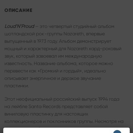
ОПИСАНИЕ
Loud’N’Proud
— это четвертый студийный альбом
шотландской рок-группы Nazareth, впервые
выпущенный в 1973 году. Альбом демонстрирует
мощный и характерный для Nazareth хард-роковый
звук, который завоевал им международную
известность. Название альбома, которое можно
перевести как «Громкий и гордый», идеально
описывает энергичное и дерзкое звучание
пластинки.
Этот неофициальный российский выпуск 1994 года
на лейбле Santa Records представляет собой
виниловую пластинку для настоящих
коллекционеров и поклонников группы. Несмотря на
то, что это неофициальное издание, оно передает