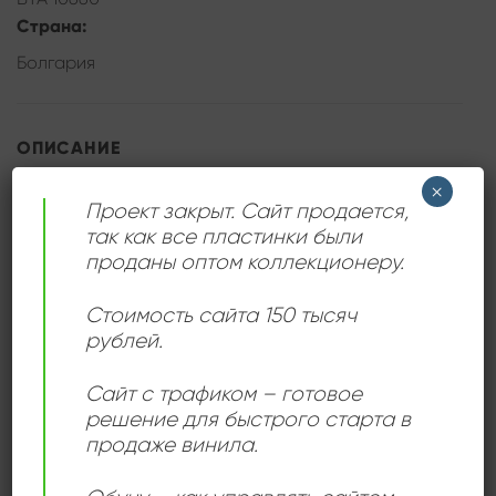
Страна:
Болгария
ОПИСАНИЕ
×
Большинство мелодий с этой пластинки хорошо
Проект закрыт. Сайт продается,
так как все пластинки были
знакомы каждому, кто родом из СССР.
проданы оптом коллекционеру.
Стоимость сайта 150 тысяч
рублей.
ДЕТАЛИ
Сайт с трафиком – готовое
решение для быстрого старта в
ЛЕЙБЛ
Балкантон
продаже винила.
ИСПОЛНИТЕЛЬ
Naiden Andreev