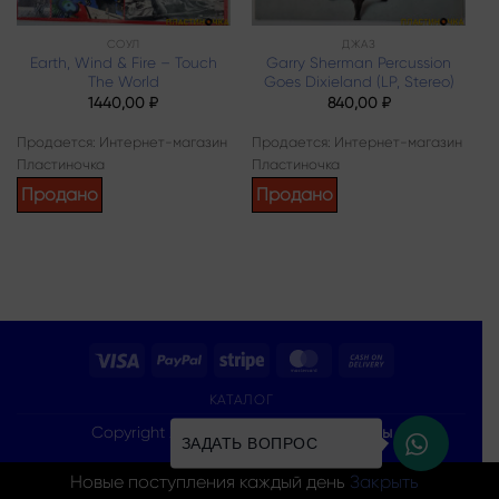
СОУЛ
ДЖАЗ
Earth, Wind & Fire – Touch
Garry Sherman Percussion
The World
Goes Dixieland (LP, Stereo)
1440,00
₽
840,00
₽
Продается: Интернет-магазин
Продается: Интернет-магазин
Пластиночка
Пластиночка
Продано
Продано
Visa
PayPal
Stripe
MasterCard
Cash
On
КАТАЛОГ
Delivery
Copyright 2026 ©
Все права защищены
ЗАДАТЬ ВОПРОС
Новые поступления каждый день
Закрыть