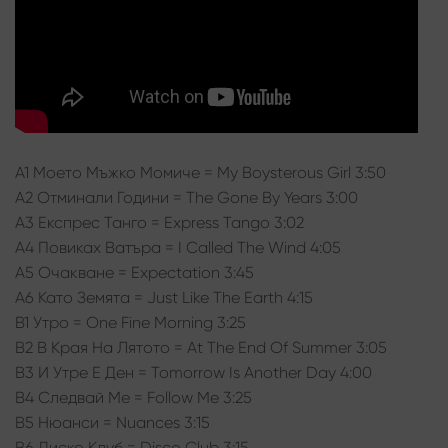
A1 Моето Мъжко Момиче = My Boysterous Girl 3:50
A2 Отминали Години = The Gone By Years 3:00
A3 Експрес Танго = Express Tango 3:02
A4 Повиках Ватъра = I Called The Wind 4:05
A5 Очакване = Expectation 3:45
A6 Като Земята = Just Like The Earth 4:15
B1 Утро = One Fine Morning 3:25
B2 В Края На Лятото = At The End Of Summer 3:05
B3 И Утре Е Ден = Tomorrow Is Another Day 4:00
B4 Следвай Ме = Follow Me 3:25
B5 Нюанси = Nuances 3:15
B6 Диско Клуб = Disco Club 3:15