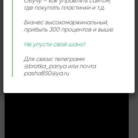
Обучу – как управлять сайтом,
где покупать пластинки и т.д.
РАЗМЕР ПЛАСТИНКИ
12 дюймов
Бизнес высокомаржинальный
,
прибыль 300 процентов и выше.
СОСТОЯНИЕ
Very Good Plus (VG+)
Не упусти свой шанс!
Для связи: телеграмм
@bratka_panya или почта
СЛУШАТЬ ОНЛАЙН:
pasha850@ya.ru