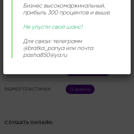
Бизнес высокомаржинальный
,
прибыль 300 процентов и выше.
ДЕТАЛИ
Не упусти свой шанс!
ЛЕЙБЛ
Мелодия
Для связи: телеграмм
@bratka_panya или почта
ИСПОЛНИТЕЛЬ
Михаил Жванецкий
pasha850@ya.ru
СОСТОЯНИЕ
Near Mint (NM/M-)
РАЗМЕР ПЛАСТИНКИ
12 дюймов
СЛУШАТЬ ОНЛАЙН: