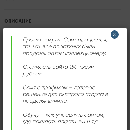
ОПИСАНИЕ
×
Пластинка Дискотека Смеха – 1 — это коллекция
Проект закрыт. Сайт продается,
юмористических монологов, диалогов и комедийных
так как все пластинки были
выступлений, созданная для ценителей хорошего
проданы оптом коллекционеру.
настроения. Этот сборник объединяет различные
формы советского юмора, от ироничных миниатюр
Стоимость сайта 150 тысяч
рублей.
до живых диалогов, отражающих тонкости
повседневной жизни.
Сайт с трафиком – готовое
решение для быстрого старта в
Диск станет прекрасным дополнением к любой
продаже винила.
коллекции благодаря своему легкому и позитивному
содержанию, которое придется по душе слушателям
Обучу – как управлять сайтом,
всех возрастов.
где покупать пластинки и т.д.