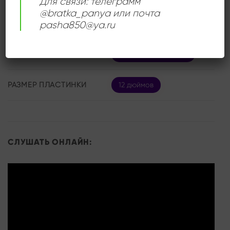
Для связи: телеграмм
@bratka_panya или почта
ИСПОЛНИТЕЛЬ
MC Hammer
pasha850@ya.ru
СОСТОЯНИЕ
Very Good Plus (VG+)
РАЗМЕР ПЛАСТИНКИ
12 дюймов
СЛУШАТЬ ОНЛАЙН: