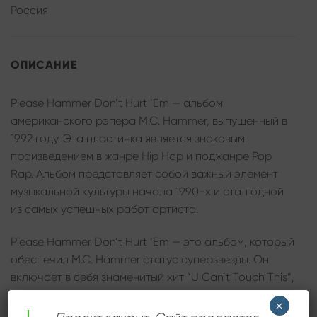
Россия
ОПИСАНИЕ
Please Hammer Don’t Hurt ‘Em — альбом
американского рэпера M.C. Hammer, выпущенный в
1992 году. Эта пластинка является знаковым
произведением в жанре Hip Hop и поджанре Pop
Rap. Альбом представляет собой важный элемент
музыкальной культуры начала 1990-х и стал одной
из самых успешных работ артиста.
Please Hammer Don’t Hurt ‘Em — это альбом, который
обеспечил M.C. Hammer статус суперзвезды. Он
включает в себя знаменитый хит “U Can’t Touch This”,
который принес ему всемирную известность
×
благодаря уникальному сочетанию рэпа и фанк-