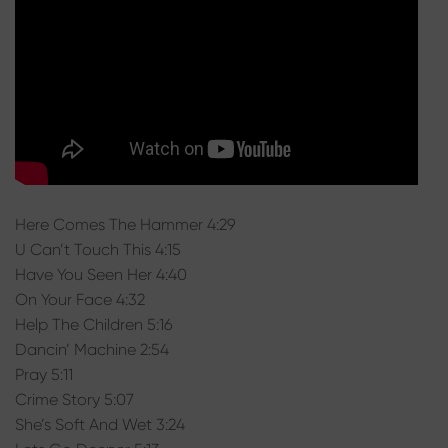
Here Comes The Hammer 4:29
U Can’t Touch This 4:15
Have You Seen Her 4:40
On Your Face 4:32
Help The Children 5:16
Dancin’ Machine 2:54
Pray 5:11
Crime Story 5:07
She’s Soft And Wet 3:24