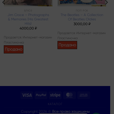
БЛЮЗ
ПОП РОК
Jim Croce – Photographs
The Beatles – A Collection
& Memories (His Greatest
Of Beatles Oldies
Hits)
3000,00
₽
4000,00
₽
Продается: Интернет-магазин
Продается: Интернет-магазин
Пластиночка
Пластиночка
Продано
Продано
Visa
PayPal
Stripe
MasterCard
Cash
On
КАТАЛОГ
Delivery
Copyright 2026 ©
Все права защищены