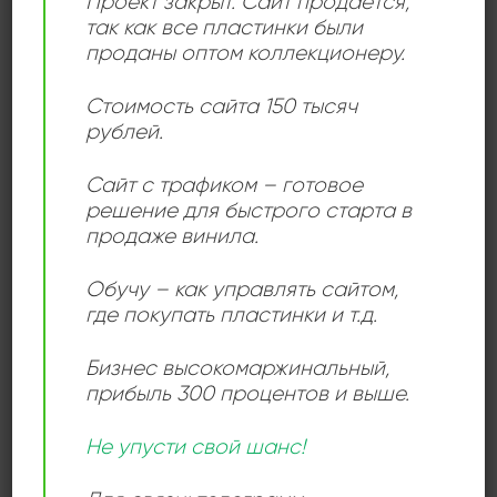
Проект закрыт. Сайт продается,
сэмплов, включая сэмпл из композиции “Super Freak”
так как все пластинки были
Рика Джеймса. Мелодичные ритмы, энергичные
проданы оптом коллекционеру.
танцевальные движения и харизма артиста сделали
альбом культовым в свое время и по сей день.
Стоимость сайта 150 тысяч
рублей.
Особенности альбома: С альбомом Please Hammer
Don’t Hurt ‘Em M.C. Hammer приобрел множество
Сайт с трафиком – готовое
решение для быстрого старта в
наград и признание, включая номинации на премию
продаже винила.
Grammy. В его музыке сочетаются элементы хип-
хопа, попа и фанка, что делает его особенно
Обучу – как управлять сайтом,
популярным среди широкой аудитории.
где покупать пластинки и т.д.
Бизнес высокомаржинальный
,
прибыль 300 процентов и выше.
ДЕТАЛИ
Не упусти свой шанс!
ЛЕЙБЛ
BRS