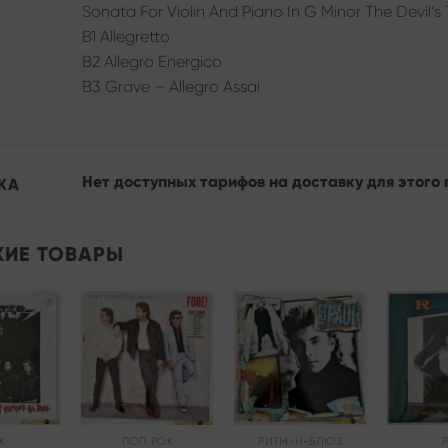
Sonata For Violin And Piano In G Minor The Devil’s T
B1 Allegretto
B2 Allegro Energico
B3 Grave – Allegro Assai
Нет доступных тарифов на доставку для этого 
КА
ИЕ ТОВАРЫ
Add to
Add to
Add to
wishlist
wishlist
wishlist
К
ПОП РОК
РИТМ-Н-БЛЮЗ