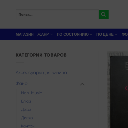
Skip
to
Искать:
content
МАГАЗИН
ЖАНР
ПО СОСТОЯНИЮ
ПО ЦЕНЕ
ФО
КАТЕГОРИИ ТОВАРОВ
Аксессуары для винила
Жанр
Non-Music
Блюз
Джаз
Диско
Кантри