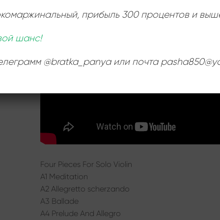
:
окомаржинальный
, прибыль 300 процентов и выш
вой шанс!
телеграмм @bratka_panya или почта pasha850@ya
Four Pieces For Solo Violin
A1 Meditation
A2 Allegretto scherzando
A3 Ballade
A4 Prelude And Allegro