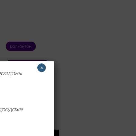
Балкантон
Leon Sourouzhon
×
 проданы
Near Mint (NM/M-)
12 дюймов
 продаже