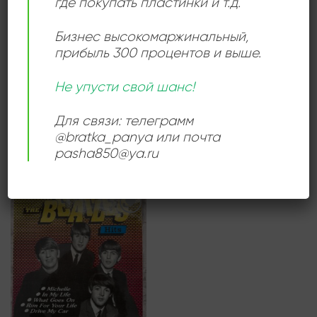
где покупать пластинки и т.д.
Бизнес высокомаржинальный
,
прибыль 300 процентов и выше.
ПОП МУЗЫКА
ПОП МУЗЫКА
Prince & The New Power
Pet Shop Boys – Behaviour
Generation – Diamonds
2160,00
₽
Не упусти свой шанс!
And Pearls
1440,00
₽
Продается: Интернет-магазин
Для связи: телеграмм
Пластиночка
Продается: Интернет-магазин
@bratka_panya или почта
Продано
Пластиночка
pasha850@ya.ru
Продано
Add to
wishlist