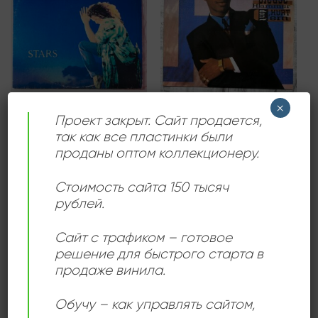
wishlist
wishlist
БАЛЛАДЫ
ПОП МУЗЫКА
×
M.C. Hammer – Please
Simply Red – Stars
Проект закрыт. Сайт продается,
Hammer Don’t Hurt ‘Em
1800,00
₽
так как все пластинки были
1500,00
₽
проданы оптом коллекционеру.
Продается: Интернет-магазин
Продается: Интернет-магазин
Пластиночка
Пластиночка
Стоимость сайта 150 тысяч
Продано
Продано
рублей.
Сайт с трафиком – готовое
решение для быстрого старта в
Add to
Add to
продаже винила.
wishlist
wishlist
Обучу – как управлять сайтом,