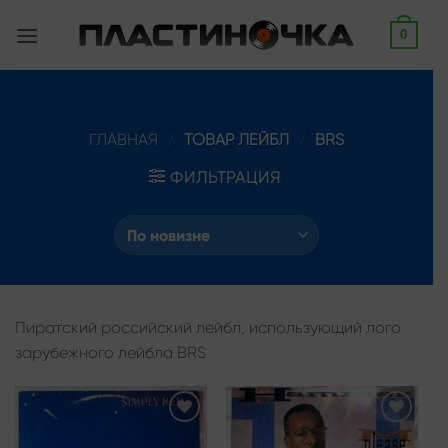
Skip
0
to
content
ГЛАВНАЯ
/
ТОВАР ЛЕЙБЛ
/
BRS
ФИЛЬТРАЦИЯ
Пиратский российский лейбл, использующий лого
зарубежного лейбла BRS
Add to
Add to