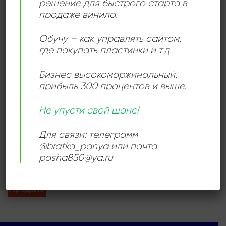
решение для быстрого старта в
продаже винила.
Обучу – как управлять сайтом,
Add to
где покупать пластинки и т.д.
wishlist
Бизнес высокомаржинальный
,
прибыль 300 процентов и выше.
Не упусти свой шанс!
ПОП РОК
John Farnham –
Для связи: телеграмм
Whispering Jack
@bratka_panya или почта
720,00
₽
pasha850@ya.ru
Продается: Интернет-магазин
Пластиночка
Продано