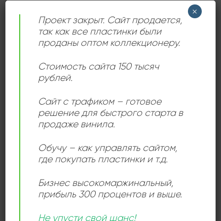
×
Проект закрыт. Сайт продается,
так как все пластинки были
ЛЕЙБЛ
EMI Electrola
проданы оптом коллекционеру.
ИСПОЛНИТЕЛЬ
Iron Maiden
Стоимость сайта 150 тысяч
рублей.
СОСТОЯНИЕ
Very Good (VG)
Сайт с трафиком – готовое
решение для быстрого старта в
РАЗМЕР ПЛАСТИНКИ
12 дюймов
продаже винила.
Обучу – как управлять сайтом,
где покупать пластинки и т.д.
СЛУШАТЬ ОНЛАЙН:
Бизнес высокомаржинальный
,
прибыль 300 процентов и выше.
Не упусти свой шанс!