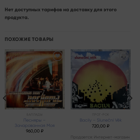
Нет доступных тарифов на доставку для этого
продукта.
ПОХОЖИЕ ТОВАРЫ
Add to
Add to
wishlist
wishlist
БАЛЛАДЫ
ПРОГ-РОК
Песняры –
Bacily – Sluneční Věk
Зачарованная Моя
720,00
₽
960,00
₽
Продается: Интернет-магазин