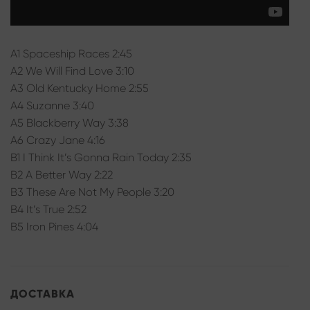
A1 Spaceship Races 2:45
A2 We Will Find Love 3:10
A3 Old Kentucky Home 2:55
A4 Suzanne 3:40
A5 Blackberry Way 3:38
A6 Crazy Jane 4:16
B1 I Think It’s Gonna Rain Today 2:35
B2 A Better Way 2:22
B3 These Are Not My People 3:20
B4 It’s True 2:52
B5 Iron Pines 4:04
ДОСТАВКА