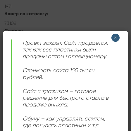
1971
Номер по каталогу:
73108
Страна:
×
США
Проект закрыт. Сайт продается,
так как все пластинки были
проданы оптом коллекционеру.
ДЕТАЛИ
Стоимость сайта 150 тысяч
рублей.
ЛЕЙБЛ
UNI Records
Сайт с трафиком – готовое
решение для быстрого старта в
ИСПОЛНИТЕЛЬ
Tom Northcot
продаже винила.
Обучу – как управлять сайтом,
СОСТОЯНИЕ
Very Good (VG)
где покупать пластинки и т.д.