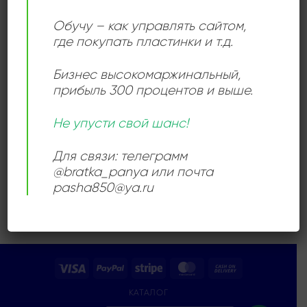
Add to
wishlist
Обучу – как управлять сайтом,
где покупать пластинки и т.д.
Бизнес высокомаржинальный
,
прибыль 300 процентов и выше.
РОК
Не упусти свой шанс!
Iron Maiden – Killers
3600,00
₽
Для связи: телеграмм
Продается: Интернет-магазин
@bratka_panya или почта
Пластиночка
pasha850@ya.ru
Продано
Visa
PayPal
Stripe
MasterCard
Cash
On
КАТАЛОГ
Delivery