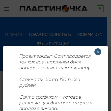
Skip
0
to
content
ГЛАВНАЯ
/
ТОВАР ИСПОЛНИТЕЛЬ
/
IRON MAIDEN
ФИЛЬТРАЦИЯ
×
Проект закрыт. Сайт продается,
так как все пластинки были
проданы оптом коллекционеру.
Стоимость сайта 150 тысяч
Английская хэви-метал группа, образованная в
рублей.
Лейтоне, Восточный Лондон, в 1975 году басистом и
основным автором песен Стивом Харрисом.
Сайт с трафиком – готовое
решение для быстрого старта в
продаже винила.