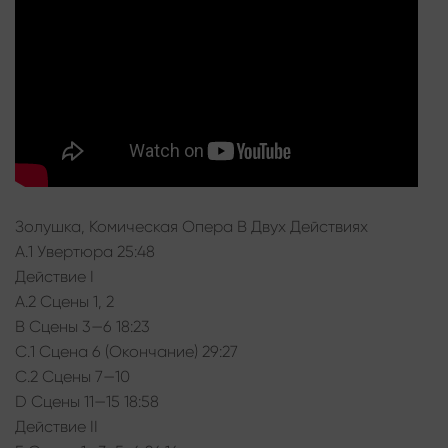
Золушка, Комическая Опера В Двух Действиях
A.1 Увертюра 25:48
Действие I
A.2 Cцены 1, 2
B Cцены 3—6 18:23
C.1 Cцена 6 (Окончание) 29:27
C.2 Сцены 7—10
D Сцены 11—15 18:58
Действие II