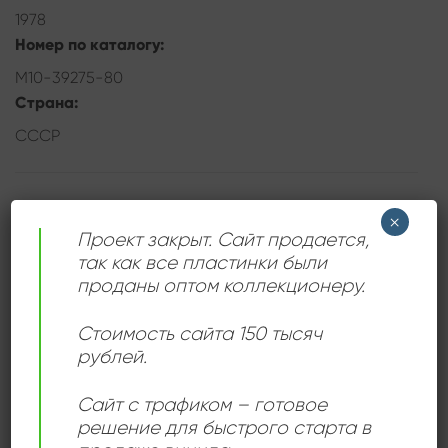
1978
Номер по каталогу:
М10-39275-80
Страна:
СССР
ОПИСАНИЕ
×
Проект закрыт. Сайт продается,
так как все пластинки были
Сет из 3 пластинок, запись 1950 года.
проданы оптом коллекционеру.
Стоимость сайта 150 тысяч
рублей.
ДЕТАЛИ
Сайт с трафиком – готовое
решение для быстрого старта в
ЛЕЙБЛ
Мелодия