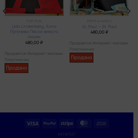
ПОП РОК
РИТМ-Н-БЛЮЗ
Udo Lindenberg, Алла
St. Paul – St. Paul
Пугачева Песни вместо
480,00
₽
писем
480,00
₽
Продается: Интернет-магазин
Пластиночка
Продается: Интернет-магазин
Продано
Пластиночка
Продано
Visa
PayPal
Stripe
MasterCard
Cash
On
КАТАЛОГ
Delivery