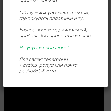
продаже винила.
Обучу – как управлять сайтом,
ИСПОЛНИТЕЛЬ
Gioacchino Rossini
где покупать пластинки и т.д.
РАЗМЕР ПЛАСТИНКИ
12 дюймов
Бизнес высокомаржинальный
,
прибыль 300 процентов и выше.
СОСТОЯНИЕ
Near Mint (NM/M-)
Не упусти свой шанс!
Для связи: телеграмм
@bratka_panya или почта
СЛУШАТЬ ОНЛАЙН:
pasha850@ya.ru